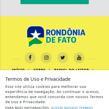
INÍCIO
|
SOBRE
|
PAINEL DO LEITOR
|
Termos de Uso e Privacidade
TERMOS DE USO E PRIVACIDADE
|
CONTATO
Esse site utiliza cookies para melhorar sua
experiência de navegação. Ao continuar o acesso,
entendemos que você concorda com nossos Termos
de Uso e Privacidade.
PARA MAIS INFORMAÇÕES,
ACESSE NOSSOS TERMOS