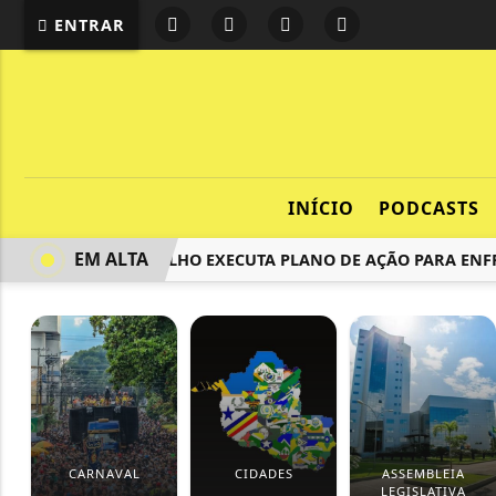
ENTRAR
INÍCIO
PODCASTS
EM ALTA
PORTO VELHO EXECUTA PLANO DE AÇÃO PARA ENFRE
CARNAVAL
CIDADES
ASSEMBLEIA
LEGISLATIVA