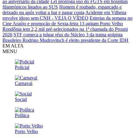
ao aniversário da cidade
Lei prorroga uso do FGTS em hospitais
filantrópicos ligados ao SUS
Homem é roubado, espancado e
deixado nu após voltar a bar e pagar conta
Acidente em Vilhena
envolve idoso sem CNH - VEJA O VÍDEO
Estreias da semana no
Cine Araújo e promoção de Sexta-feira 13 agitam Porto Velho
Rondônia tem 2,2 mil pré-selecionados na 1ª chamada do Prouni
2026
STF começa a julgar réus do Núcleo 3 da trama golpista
Brasileiro Rodrigo Mudrovitsch é eleito presidente da Corte IDH
EM ALTA
MENU
Policial
Carnaval
Social
Política
Porto Velho