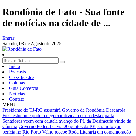
Rondônia de Fato - Sua fonte
de notícias na cidade de ...
Entrar
Sabado,
08 de Agosto de 2026
Início
Podcasts
Classificados
Colunas
Guia Comercial
Notícias
Contato
MENU
Presidente do TJ-RO assumirá Governo de Rondônia
Desenrola
Fies: estudante pode renegociar dívida a partir desta quarta
Senadores veem com cautela avanço do PL da Dosimetria vindo da
Câmara
Governo Federal envia 20 peritos da PF para reforçar
perícia no Rio
Porto Velho recebe Roda Literária em comemoração