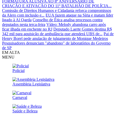
FORMATURA ALUSIVA AO 8º ANIVERSÁRIO DE
CRIAÇÃO E ATIVAÇÃO DO 11º BATALHÃO DE POLÍCIA...
Comissão de Direitos Humanos e Cidadania reforça compromissos
da Alero com inclusão e...
EUA fazem ataque na Síria e matam líder
ligado à Al Qaeda
Conselho de Ética analisa processos contra
deputados nesta terça-feira
Vídeo: Melody abandona carro após
ficar ilhada em enchente no RJ
Deputado Laerte Gomes destina R$
342 mil para aquisição de ambulância que atenderá UBS de...
Pai de
Henry Borel pede anulação de julgamento de Monique Medeiros
Pesquisadores denunciam "abandono" de laboratórios do Governo
de SP
EM ALTA
MENU
Policial
Assembleia Legislativa
Carnaval
Saúde e Beleza