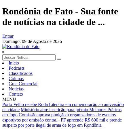
Rondônia de Fato - Sua fonte
de notícias na cidade de ...
Entrar
Domingo,
09 de Agosto de 2026
Início
Podcasts
Classificados
Colunas
Guia Comercial
Notícias
Contato
MENU
Porto Velho recebe Roda Literária em comemoração ao aniversário
da cidade
Ministério abre inscrição para prêmio Melhores Práticas
em Jogo
Comissão aprova punição a organizadores de eventos
esportivos por omissão contra...
PF apreende R$ 600 mil e prende
suspeito por porte ilegal de arma de fogo em Rondônia