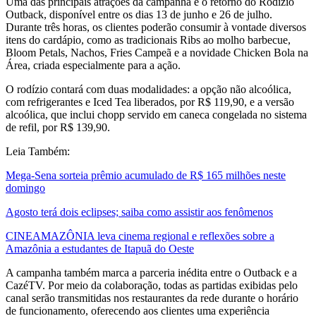
Uma das principais atrações da campanha é o retorno do Rodízio
Outback, disponível entre os dias 13 de junho e 26 de julho.
Durante três horas, os clientes poderão consumir à vontade diversos
itens do cardápio, como as tradicionais Ribs ao molho barbecue,
Bloom Petals, Nachos, Fries Campeã e a novidade Chicken Bola na
Área, criada especialmente para a ação.
O rodízio contará com duas modalidades: a opção não alcoólica,
com refrigerantes e Iced Tea liberados, por R$ 119,90, e a versão
alcoólica, que inclui chopp servido em caneca congelada no sistema
de refil, por R$ 139,90.
Leia Também:
Mega-Sena sorteia prêmio acumulado de R$ 165 milhões neste
domingo
Agosto terá dois eclipses; saiba como assistir aos fenômenos
CINEAMAZÔNIA leva cinema regional e reflexões sobre a
Amazônia a estudantes de Itapuã do Oeste
A campanha também marca a parceria inédita entre o Outback e a
CazéTV. Por meio da colaboração, todas as partidas exibidas pelo
canal serão transmitidas nos restaurantes da rede durante o horário
de funcionamento, oferecendo aos clientes uma experiência