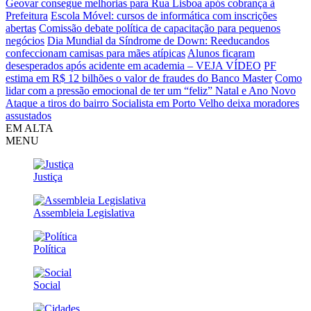
Geovar consegue melhorias para Rua Lisboa após cobrança à
Prefeitura
Escola Móvel: cursos de informática com inscrições
abertas
Comissão debate política de capacitação para pequenos
negócios
Dia Mundial da Síndrome de Down: Reeducandos
confeccionam camisas para mães atípicas
Alunos ficaram
desesperados após acidente em academia – VEJA VÍDEO
PF
estima em R$ 12 bilhões o valor de fraudes do Banco Master
Como
lidar com a pressão emocional de ter um “feliz” Natal e Ano Novo
Ataque a tiros do bairro Socialista em Porto Velho deixa moradores
assustados
EM ALTA
MENU
Justiça
Assembleia Legislativa
Política
Social