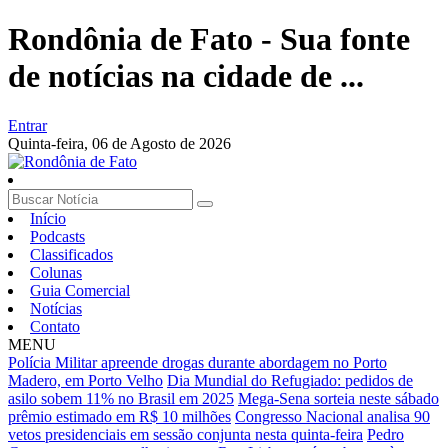
Rondônia de Fato - Sua fonte
de notícias na cidade de ...
Entrar
Quinta-feira,
06 de Agosto de 2026
Início
Podcasts
Classificados
Colunas
Guia Comercial
Notícias
Contato
MENU
Polícia Militar apreende drogas durante abordagem no Porto
Madero, em Porto Velho
Dia Mundial do Refugiado: pedidos de
asilo sobem 11% no Brasil em 2025
Mega-Sena sorteia neste sábado
prêmio estimado em R$ 10 milhões
Congresso Nacional analisa 90
vetos presidenciais em sessão conjunta nesta quinta-feira
Pedro