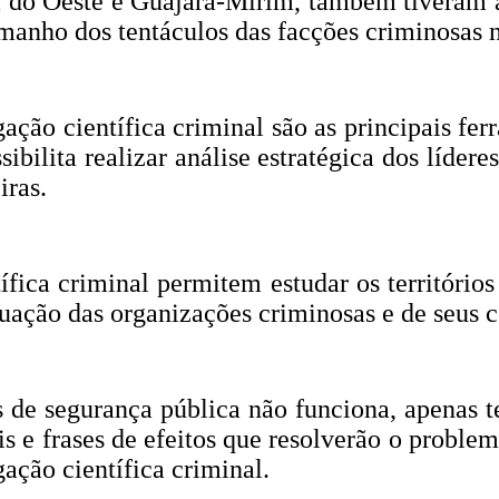
 do Oeste e Guajará-Mirim, também tiveram a
manho dos tentáculos das facções criminosas 
tigação científica criminal são as principais 
ibilita realizar análise estratégica dos líder
ras.
tífica criminal permitem estudar os território
tuação das organizações criminosas e de seus
s de segurança pública não funciona, apenas 
is e frases de efeitos que resolverão o probl
gação científica criminal.