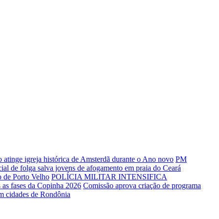
o atinge igreja histórica de Amsterdã durante o Ano novo
PM
cial de folga salva jovens de afogamento em praia do Ceará
o de Porto Velho
POLÍCIA MILITAR INTENSIFICA
as as fases da Copinha 2026
Comissão aprova criação de programa
em cidades de Rondônia