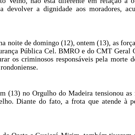
o Velho, não está diferente em relação a ou
a devolver a dignidade aos moradores, acu
oite de domingo (12), ontem (13), as forças
egurança Pública Cel. BMRO e do CMT Geral
urar os criminosos responsáveis pela morte d
 rondoniense.
tem (13) no Orgulho do Madeira tensionou a
elho. Diante do fato, a frota que atende à p