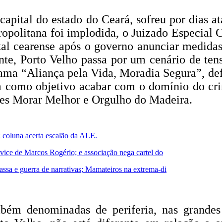
apital do estado do Ceará, sofreu por dias a
politana foi implodida, o Juizado Especial C
l cearense após o governo anunciar medidas 
te, Porto Velho passa por um cenário de tens
rama “Aliança pela Vida, Moradia Segura”, de
 como objetivo acabar com o domínio do crim
ares Morar Melhor e Orgulho do Madeira.
; coluna acerta escalão da ALE.
 vice de Marcos Rogério; e associação nega cartel do
ssa e guerra de narrativas; Mamateiros na extrema-di
bém denominadas de periferia, nas grandes 