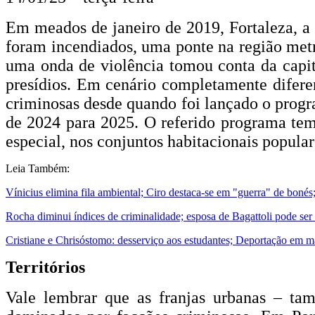
Em meados de janeiro de 2019, Fortaleza, a c
foram incendiados, uma ponte na região metro
uma onda de violência tomou conta da capita
presídios. Em cenário completamente diferen
criminosas desde quando foi lançado o prog
de 2024 para 2025. O referido programa tem
especial, nos conjuntos habitacionais popul
Leia Também:
Vínicius elimina fila ambiental; Ciro destaca-se em "guerra" de bonés
Rocha diminui índices de criminalidade; esposa de Bagattoli pode ser
Cristiane e Chrisóstomo: desserviço aos estudantes; Deportação em ma
Territórios
Vale lembrar que as franjas urbanas – tam