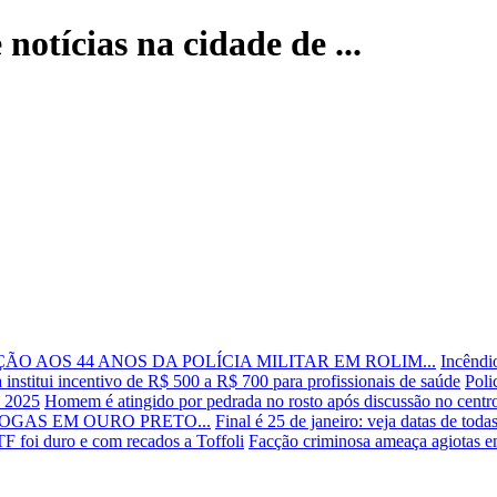
notícias na cidade de ...
 AOS 44 ANOS DA POLÍCIA MILITAR EM ROLIM...
Incêndi
a institui incentivo de R$ 500 a R$ 700 para profissionais de saúde
Poli
s 2025
Homem é atingido por pedrada no rosto após discussão no centr
OGAS EM OURO PRETO...
Final é 25 de janeiro: veja datas de tod
F foi duro e com recados a Toffoli
Facção criminosa ameaça agiotas 