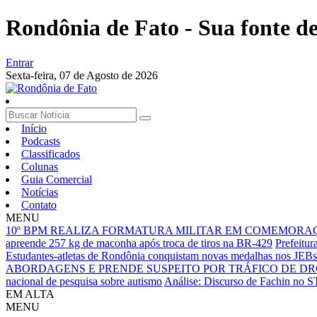
Rondônia de Fato - Sua fonte de 
Entrar
Sexta-feira,
07 de Agosto de 2026
Início
Podcasts
Classificados
Colunas
Guia Comercial
Notícias
Contato
MENU
10º BPM REALIZA FORMATURA MILITAR EM COMEMORAÇÃO
apreende 257 kg de maconha após troca de tiros na BR-429
Prefeitur
Estudantes-atletas de Rondônia conquistam novas medalhas nos JEB
ABORDAGENS E PRENDE SUSPEITO POR TRÁFICO DE DR
nacional de pesquisa sobre autismo
Análise: Discurso de Fachin no ST
EM ALTA
MENU