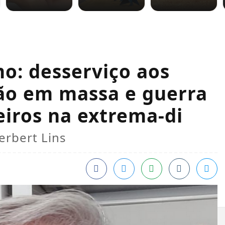
mo: desserviço aos
ão em massa e guerra
iros na extrema-di
erbert Lins