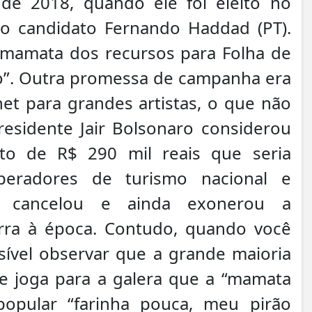
l de 2018, quando ele foi eleito no
o candidato Fernando Haddad (PT).
“mamata dos recursos para Folha de
bo”. Outra promessa de campanha era
t para grandes artistas, o que não
residente Jair Bolsonaro considerou
o de R$ 290 mil reais que seria
eradores de turismo nacional e
ele cancelou e ainda exonerou a
erra à época. Contudo, quando você
sível observar que a grande maioria
ue joga para a galera que a “mamata
popular “farinha pouca, meu pirão