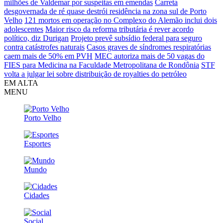
milhões de Valdemar por suspeitas em emendas
Carreta
desgovernada de ré quase destrói residência na zona sul de Porto
Velho
121 mortos em operação no Complexo do Alemão inclui dois
adolescentes
Maior risco da reforma tributária é rever acordo
político, diz Durigan
Projeto prevê subsídio federal para seguro
contra catástrofes naturais
Casos graves de síndromes respiratórias
caem mais de 50% em PVH
MEC autoriza mais de 50 vagas do
FIES para Medicina na Faculdade Metropolitana de Rondônia
STF
volta a julgar lei sobre distribuição de royalties do petróleo
EM ALTA
MENU
Porto Velho
Esportes
Mundo
Cidades
Social