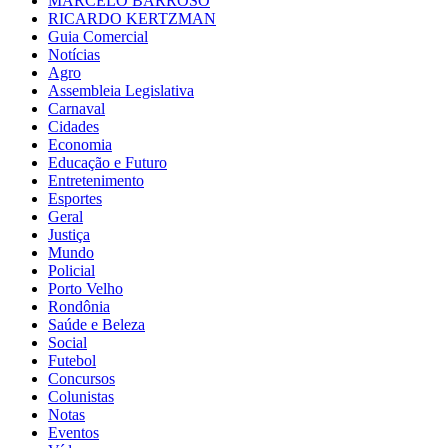
MARCELO BARROSO
RICARDO KERTZMAN
Guia Comercial
Notícias
Agro
Assembleia Legislativa
Carnaval
Cidades
Economia
Educação e Futuro
Entretenimento
Esportes
Geral
Justiça
Mundo
Policial
Porto Velho
Rondônia
Saúde e Beleza
Social
Futebol
Concursos
Colunistas
Notas
Eventos