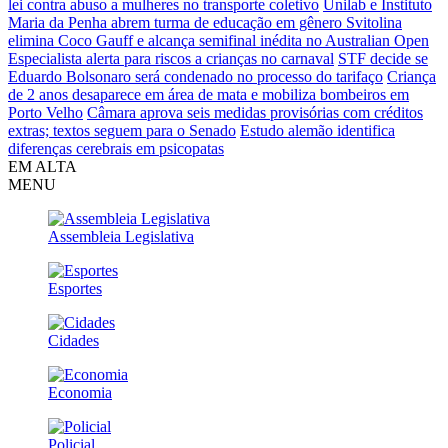
lei contra abuso a mulheres no transporte coletivo
Unilab e Instituto
Maria da Penha abrem turma de educação em gênero
Svitolina
elimina Coco Gauff e alcança semifinal inédita no Australian Open
Especialista alerta para riscos a crianças no carnaval
STF decide se
Eduardo Bolsonaro será condenado no processo do tarifaço
Criança
de 2 anos desaparece em área de mata e mobiliza bombeiros em
Porto Velho
Câmara aprova seis medidas provisórias com créditos
extras; textos seguem para o Senado
Estudo alemão identifica
diferenças cerebrais em psicopatas
EM ALTA
MENU
Assembleia Legislativa
Esportes
Cidades
Economia
Policial