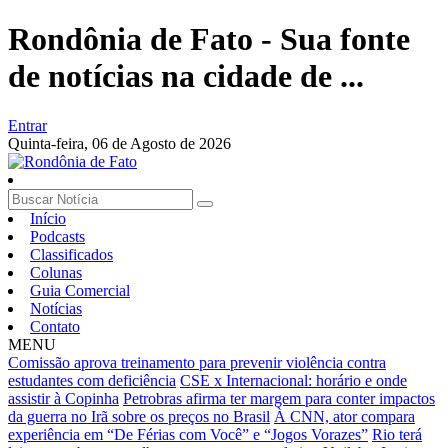
Rondônia de Fato - Sua fonte
de notícias na cidade de ...
Entrar
Quinta-feira,
06 de Agosto de 2026
Início
Podcasts
Classificados
Colunas
Guia Comercial
Notícias
Contato
MENU
Comissão aprova treinamento para prevenir violência contra
estudantes com deficiência
CSE x Internacional: horário e onde
assistir à Copinha
Petrobras afirma ter margem para conter impactos
da guerra no Irã sobre os preços no Brasil
À CNN, ator compara
experiência em “De Férias com Você” e “Jogos Vorazes”
Rio terá