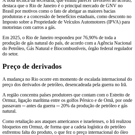
A nota técnica da secretaria, que emitiu parecer favorável ao acordo,
destaca que o Rio de Janeiro é o principal mercado de GNV no
Brasil por motivos como o fato de abrigar as maiores bacias
produtoras e a concessão de benefícios estaduais, como desconto no
Imposto sobre a Propriedade de Veículos Automotores (IPVA) para
motoristas com carros a gás.
Em 2025, o Rio de Janeiro respondeu por 76,90% de toda a
produção de gás natural do país, de acordo com a Agência Nacional
do Petróleo, Gás Natural e Biocombustíveis, órgão federal regulador
do setor.
Preço de derivados
A mudança no Rio ocorre em momento de escalada internacional do
preço dos derivados de petróleo, desencadeada pela guerra no Irã.
A região concentra países produtores que contam com o Estreito de
Ormuz, ligação marítima entre os golfos Pérsico e de Omã, por onde
passavam ─ antes da guerra ─ 20% da produção de petróleo e gás
natural.
Como retaliação aos ataques americanos e israelenses, o Irã realizou
bloqueios em Ormuz, de forma que a cadeia logística do petróleo
enfrentou falta do produto, o que fez o preço internacional do óleo