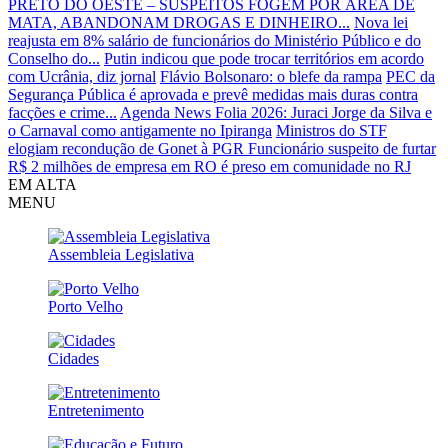
PRETO DO OESTE – SUSPEITOS FOGEM POR ÁREA DE
MATA, ABANDONAM DROGAS E DINHEIRO...
Nova lei
reajusta em 8% salário de funcionários do Ministério Público e do
Conselho do...
Putin indicou que pode trocar territórios em acordo
com Ucrânia, diz jornal
Flávio Bolsonaro: o blefe da rampa
PEC da
Segurança Pública é aprovada e prevê medidas mais duras contra
facções e crime...
Agenda News Folia 2026: Juraci Jorge da Silva e
o Carnaval como antigamente no Ipiranga
Ministros do STF
elogiam recondução de Gonet à PGR
Funcionário suspeito de furtar
R$ 2 milhões de empresa em RO é preso em comunidade no RJ
EM ALTA
MENU
Assembleia Legislativa
Porto Velho
Cidades
Entretenimento