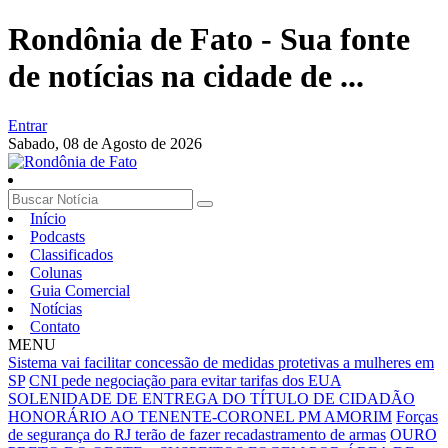
Rondônia de Fato - Sua fonte
de notícias na cidade de ...
Entrar
Sabado,
08 de Agosto de 2026
Início
Podcasts
Classificados
Colunas
Guia Comercial
Notícias
Contato
MENU
Sistema vai facilitar concessão de medidas protetivas a mulheres em
SP
CNI pede negociação para evitar tarifas dos EUA
SOLENIDADE DE ENTREGA DO TÍTULO DE CIDADÃO
HONORÁRIO AO TENENTE-CORONEL PM AMORIM
Forças
de segurança do RJ terão de fazer recadastramento de armas
OURO