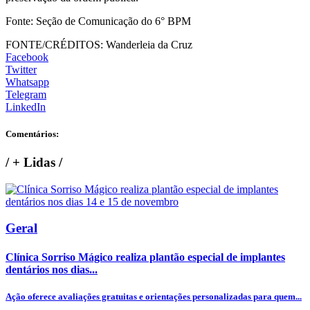
Fonte: Seção de Comunicação do 6° BPM
FONTE/CRÉDITOS:
Wanderleia da Cruz
Facebook
Twitter
Whatsapp
Telegram
LinkedIn
Comentários:
/
+ Lidas
/
Geral
Clínica Sorriso Mágico realiza plantão especial de implantes
dentários nos dias...
Ação oferece avaliações gratuitas e orientações personalizadas para quem...