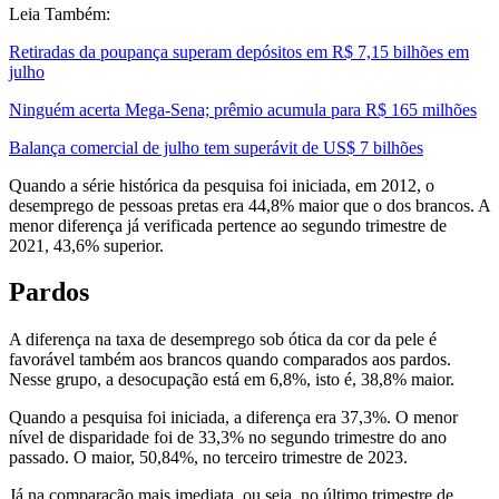
Leia Também:
Retiradas da poupança superam depósitos em R$ 7,15 bilhões em
julho
Ninguém acerta Mega-Sena; prêmio acumula para R$ 165 milhões
Balança comercial de julho tem superávit de US$ 7 bilhões
Quando a série histórica da pesquisa foi iniciada, em 2012, o
desemprego de pessoas pretas era 44,8% maior que o dos brancos. A
menor diferença já verificada pertence ao segundo trimestre de
2021, 43,6% superior.
Pardos
A diferença na taxa de desemprego sob ótica da cor da pele é
favorável também aos brancos quando comparados aos pardos.
Nesse grupo, a desocupação está em 6,8%, isto é, 38,8% maior.
Quando a pesquisa foi iniciada, a diferença era 37,3%. O menor
nível de disparidade foi de 33,3% no segundo trimestre do ano
passado. O maior, 50,84%, no terceiro trimestre de 2023.
Já na comparação mais imediata, ou seja, no último trimestre de