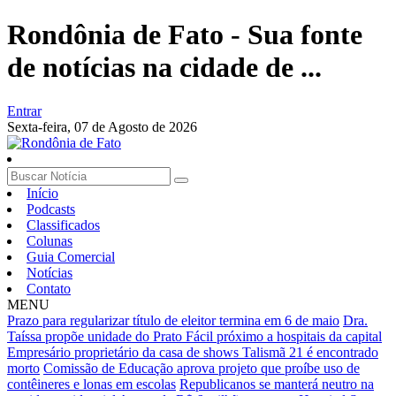
Rondônia de Fato - Sua fonte
de notícias na cidade de ...
Entrar
Sexta-feira,
07 de Agosto de 2026
Início
Podcasts
Classificados
Colunas
Guia Comercial
Notícias
Contato
MENU
Prazo para regularizar título de eleitor termina em 6 de maio
Dra.
Taíssa propõe unidade do Prato Fácil próximo a hospitais da capital
Empresário proprietário da casa de shows Talismã 21 é encontrado
morto
Comissão de Educação aprova projeto que proíbe uso de
contêineres e lonas em escolas
Republicanos se manterá neutro na