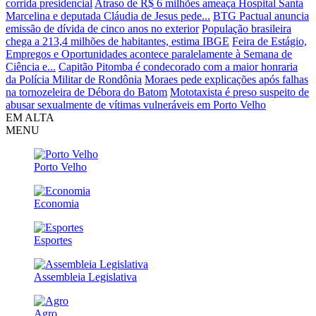
corrida presidencial
Atraso de R$ 6 milhões ameaça Hospital Santa
Marcelina e deputada Cláudia de Jesus pede...
BTG Pactual anuncia
emissão de dívida de cinco anos no exterior
População brasileira
chega a 213,4 milhões de habitantes, estima IBGE
Feira de Estágio,
Empregos e Oportunidades acontece paralelamente à Semana de
Ciência e...
Capitão Pitomba é condecorado com a maior honraria
da Polícia Militar de Rondônia
Moraes pede explicações após falhas
na tornozeleira de Débora do Batom
Mototaxista é preso suspeito de
abusar sexualmente de vítimas vulneráveis em Porto Velho
EM ALTA
MENU
Porto Velho
Economia
Esportes
Assembleia Legislativa
Agro