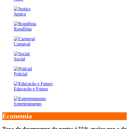
Justiça
Rondônia
Carnaval
Social
Policial
Educação e Futuro
Entretenimento
Economia
Taxa de desemprego de pretos é 55% maior que a de