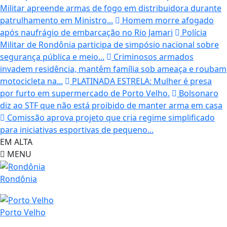
Militar apreende armas de fogo em distribuidora durante
patrulhamento em Ministro...
Homem morre afogado
após naufrágio de embarcação no Rio Jamari
Polícia
Militar de Rondônia participa de simpósio nacional sobre
segurança pública e meio...
Criminosos armados
invadem residência, mantêm família sob ameaça e roubam
motocicleta na...
PLATINADA ESTRELA: Mulher é presa
por furto em supermercado de Porto Velho.
Bolsonaro
diz ao STF que não está proibido de manter arma em casa
Comissão aprova projeto que cria regime simplificado
para iniciativas esportivas de pequeno...
EM ALTA
MENU
Rondônia
Porto Velho