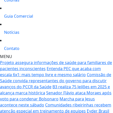
Guia Comercial
Notícias
Contato
MENU
Projeto assegura informações de saúde para familiares de
pacientes inconscientes
Entenda PEC que acaba com
escala 6x1: mais tempo livre e mesmo salário
Comissão de
Saúde convida representantes do governo para discutir
avanços do PCCR da Saúde
B3 realiza 75 leilões em 2025 e
alcança marca histórica
Senador Flávio ataca Moraes após
voto para condenar Bolsonaro
Marcha para Jesus
acontece neste sábado
Comunidades ribeirinhas recebem
atenção especial em treinamento de equipes
Eyder Brasil