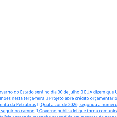
erno do Estado será no dia 30 de julho
EUA dizem que U
ões nesta terça-feira
Projeto abre crédito orçamentário
ento da Petrobras
Qual a cor de 2026, segundo a numero
a seguir no campo
Governo publica lei que torna comunica