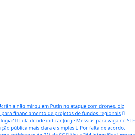
crânia não mirou em Putin no ataque com drones, diz
 para financiamento de projetos de fundos regionais
logia?
Lula decide indicar Jorge Messias para vaga no STF
ção pública mais clara e simples
Por falta de acordo,