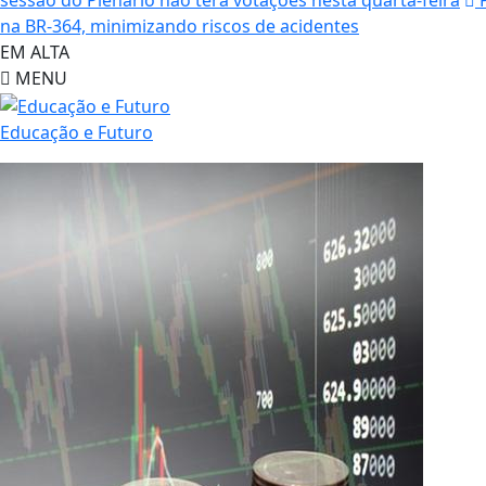
sessão do Plenário não terá votações nesta quarta-feira
P
na BR-364, minimizando riscos de acidentes
EM ALTA
MENU
Educação e Futuro