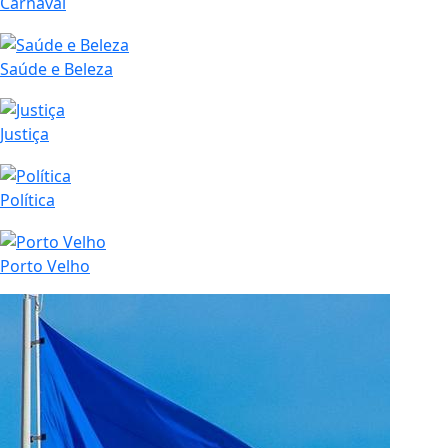
Carnaval
Saúde e Beleza
Justiça
Política
Porto Velho