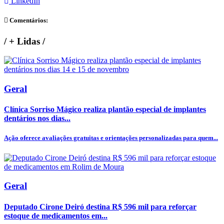
LinkedIn
Comentários:
/
+ Lidas
/
Geral
Clínica Sorriso Mágico realiza plantão especial de implantes
dentários nos dias...
Ação oferece avaliações gratuitas e orientações personalizadas para quem...
Geral
Deputado Cirone Deiró destina R$ 596 mil para reforçar
estoque de medicamentos em...