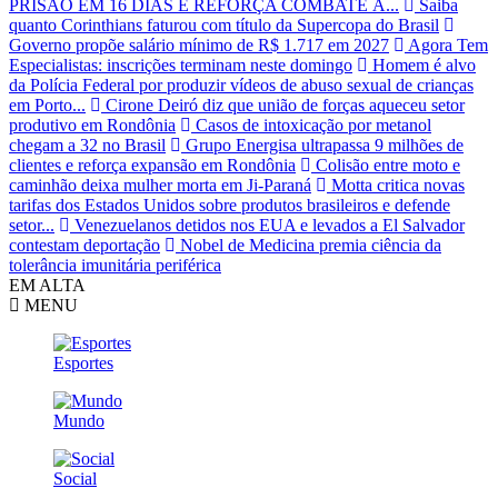
PRISÃO EM 16 DIAS E REFORÇA COMBATE À...
Saiba
quanto Corinthians faturou com título da Supercopa do Brasil
Governo propõe salário mínimo de R$ 1.717 em 2027
Agora Tem
Especialistas: inscrições terminam neste domingo
Homem é alvo
da Polícia Federal por produzir vídeos de abuso sexual de crianças
em Porto...
Cirone Deiró diz que união de forças aqueceu setor
produtivo em Rondônia
Casos de intoxicação por metanol
chegam a 32 no Brasil
Grupo Energisa ultrapassa 9 milhões de
clientes e reforça expansão em Rondônia
Colisão entre moto e
caminhão deixa mulher morta em Ji-Paraná
Motta critica novas
tarifas dos Estados Unidos sobre produtos brasileiros e defende
setor...
Venezuelanos detidos nos EUA e levados a El Salvador
contestam deportação
Nobel de Medicina premia ciência da
tolerância imunitária periférica
EM ALTA
MENU
Esportes
Mundo
Social