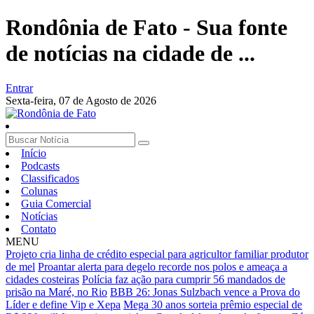
Rondônia de Fato - Sua fonte
de notícias na cidade de ...
Entrar
Sexta-feira,
07 de Agosto de 2026
Início
Podcasts
Classificados
Colunas
Guia Comercial
Notícias
Contato
MENU
Projeto cria linha de crédito especial para agricultor familiar produtor
de mel
Proantar alerta para degelo recorde nos polos e ameaça a
cidades costeiras
Polícia faz ação para cumprir 56 mandados de
prisão na Maré, no Rio
BBB 26: Jonas Sulzbach vence a Prova do
Líder e define Vip e Xepa
Mega 30 anos sorteia prêmio especial de