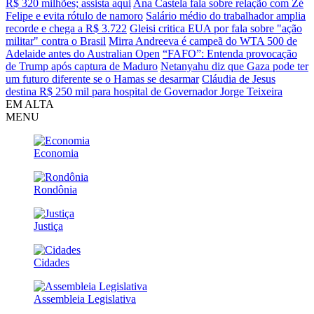
R$ 320 milhões; assista aqui
Ana Castela fala sobre relação com Zé
Felipe e evita rótulo de namoro
Salário médio do trabalhador amplia
recorde e chega a R$ 3.722
Gleisi critica EUA por fala sobre "ação
militar" contra o Brasil
Mirra Andreeva é campeã do WTA 500 de
Adelaide antes do Australian Open
“FAFO”: Entenda provocação
de Trump após captura de Maduro
Netanyahu diz que Gaza pode ter
um futuro diferente se o Hamas se desarmar
Cláudia de Jesus
destina R$ 250 mil para hospital de Governador Jorge Teixeira
EM ALTA
MENU
Economia
Rondônia
Justiça
Cidades
Assembleia Legislativa