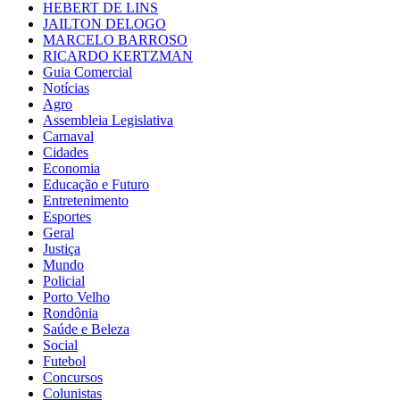
HEBERT DE LINS
JAILTON DELOGO
MARCELO BARROSO
RICARDO KERTZMAN
Guia Comercial
Notícias
Agro
Assembleia Legislativa
Carnaval
Cidades
Economia
Educação e Futuro
Entretenimento
Esportes
Geral
Justiça
Mundo
Policial
Porto Velho
Rondônia
Saúde e Beleza
Social
Futebol
Concursos
Colunistas