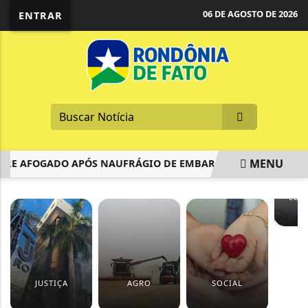
06 DE AGOSTO DE 2026
ENTRAR
MENU
AFOGADO APÓS NAUFRÁGIO DE EMBARCAÇÃO NO RIO JAMA
EM ALTA
EDU
F
JUSTIÇA
AGRO
SOCIAL