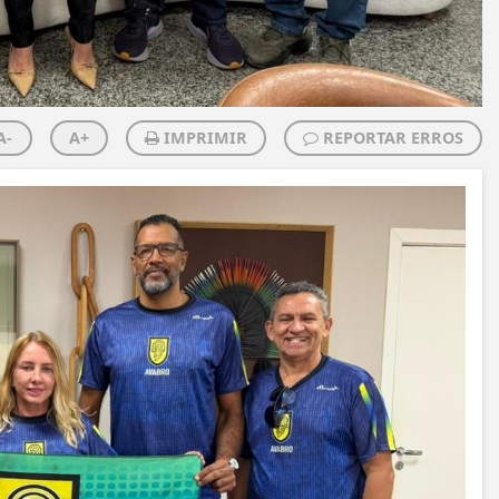
A-
A+
IMPRIMIR
REPORTAR ERROS