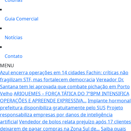
Guia Comercial
Notícias
Contato
MENU
Azul encerra operações em 14 cidades
Fachin: críticas não
fragilizam STF, mas fortalecem democracia
Vereador Dr.
Santana tem lei aprovada que combate pichação em Porto
Velho
ARIQUEMES – FORÇA TÁTICA DO 7ºBPM INTENSIFICA
OPERAÇÕES E APREENDE EXPRESSIVA...
Implante hormonal
prefeitura disponibiliza gratuitamente pelo SUS
Projeto
responsabiliza empresas por danos de inteligência
artificial
Vendedor de bolos relata prejuízo após 17 clientes
deixarem de pagar compras na Zona Sul de...
Saiba quais