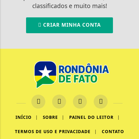
classificados e muito mais!
CRIAR MINHA CONTA
INÍCIO
|
SOBRE
|
PAINEL DO LEITOR
|
Termos de Uso e Privacidade
TERMOS DE USO E PRIVACIDADE
|
CONTATO
Esse site utiliza cookies para melhorar sua