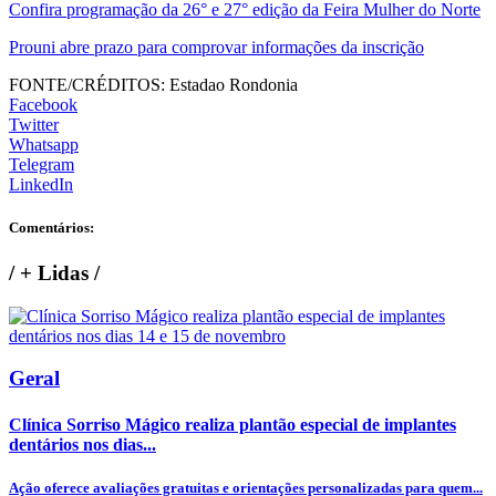
Confira programação da 26° e 27° edição da Feira Mulher do Norte
Prouni abre prazo para comprovar informações da inscrição
FONTE/CRÉDITOS:
Estadao Rondonia
Facebook
Twitter
Whatsapp
Telegram
LinkedIn
Comentários:
/
+ Lidas
/
Geral
Clínica Sorriso Mágico realiza plantão especial de implantes
dentários nos dias...
Ação oferece avaliações gratuitas e orientações personalizadas para quem...