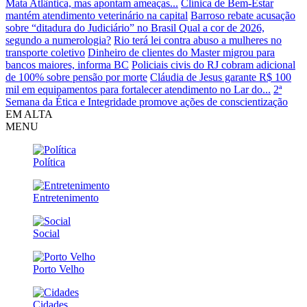
Mata Atlântica, mas apontam ameaças...
Clínica de Bem-Estar
mantém atendimento veterinário na capital
Barroso rebate acusação
sobre “ditadura do Judiciário” no Brasil
Qual a cor de 2026,
segundo a numerologia?
Rio terá lei contra abuso a mulheres no
transporte coletivo
Dinheiro de clientes do Master migrou para
bancos maiores, informa BC
Policiais civis do RJ cobram adicional
de 100% sobre pensão por morte
Cláudia de Jesus garante R$ 100
mil em equipamentos para fortalecer atendimento no Lar do...
2ª
Semana da Ética e Integridade promove ações de conscientização
EM ALTA
MENU
Política
Entretenimento
Social
Porto Velho
Cidades