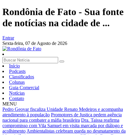
Rondônia de Fato - Sua fonte
de notícias na cidade de ...
Entrar
Sexta-feira,
07 de Agosto de 2026
Início
Podcasts
Classificados
Colunas
Guia Comercial
Notícias
Contato
MENU
Pedro Geovar fiscaliza Unidade Renato Medeiros e acompanha
atendimento à população
Promotores de Justiça pedem agência
nacional para combater a máfia brasileira
Dra. Taissa reafirma
compromisso com Vila Samuel em visita marcada por diálogo e
acolhimento
Ambientalistas celebram queda no desmatamento da