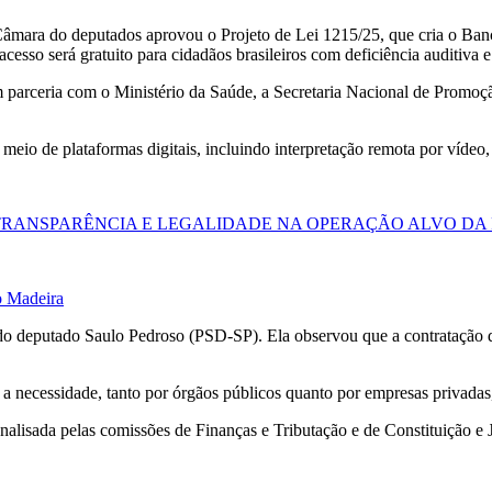
mara do deputados aprovou o Projeto de Lei 1215/25, que cria o Banco
esso será gratuito para cidadãos brasileiros com deficiência auditiva e 
 parceria com o Ministério da Saúde, a Secretaria Nacional de Promoçã
 meio de plataformas digitais, incluindo interpretação remota por vídeo, 
ANSPARÊNCIA E LEGALIDADE NA OPERAÇÃO ALVO DA 
o Madeira
a do deputado Saulo Pedroso (PSD-SP). Ela observou que a contratação dir
 necessidade, tanto por órgãos públicos quanto por empresas privadas, r
alisada pelas comissões de Finanças e Tributação e de Constituição e Ju