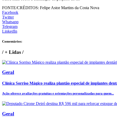
FONTE/CRÉDITOS:
Felipe Astor Martins da Costa Nova
Facebook
Twitter
Whatsapp
Telegram
LinkedIn
Comentários:
/
+ Lidas
/
Geral
Clínica Sorriso Mágico realiza plantão especial de implantes dentá
Ação oferece avaliações gratuitas e orientações personalizadas para quem...
Geral