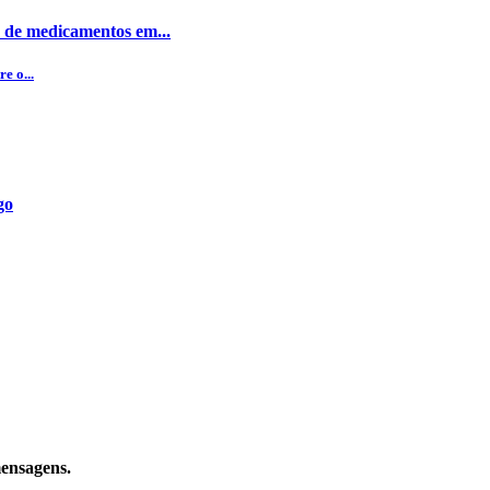
 de medicamentos em...
e o...
go
mensagens.