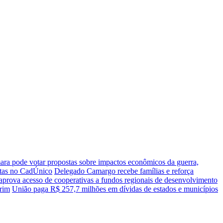
ra pode votar propostas sobre impactos econômicos da guerra,
ritas no CadÚnico
Delegado Camargo recebe famílias e reforça
prova acesso de cooperativas a fundos regionais de desenvolvimento
irim
União paga R$ 257,7 milhões em dívidas de estados e municípios