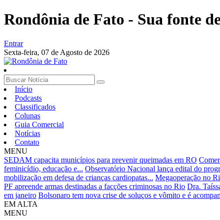
Rondônia de Fato - Sua fonte de 
Entrar
Sexta-feira,
07 de Agosto de 2026
Início
Podcasts
Classificados
Colunas
Guia Comercial
Notícias
Contato
MENU
SEDAM capacita municípios para prevenir queimadas em RO
Comerc
feminicídio, educação e...
Observatório Nacional lança edital do prog
mobilização em defesa de crianças cardiopatas...
Megaoperação no Rio:
PF apreende armas destinadas a facções criminosas no Rio
Dra. Taíss
em janeiro
Bolsonaro tem nova crise de soluços e vômito e é acompan
EM ALTA
MENU