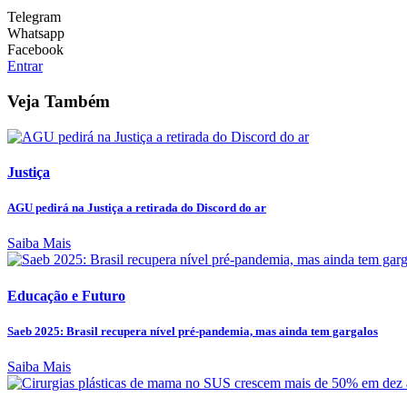
Telegram
Whatsapp
Facebook
Entrar
Veja Também
Justiça
AGU pedirá na Justiça a retirada do Discord do ar
Saiba Mais
Educação e Futuro
Saeb 2025: Brasil recupera nível pré-pandemia, mas ainda tem gargalos
Saiba Mais