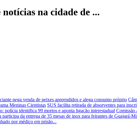
notícias na cidade de ...
iante nega venda de peixes apreendidos e alega consumo próprio
Câma
rama Meninas Cientistas
SUS facilita retirada de absorventes para insc
 polícia identifica 99 mortos e aponta ligação interestadual
Comissão a
a participa da entrega de 35 mesas de inox para feirantes de Guajará-M
hado por médico em prisão...