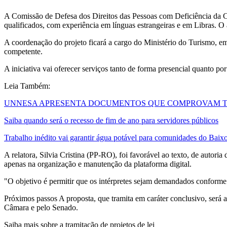
A Comissão de Defesa dos Direitos das Pessoas com Deficiência da Câ
qualificados, com experiência em línguas estrangeiras e em Libras. O ac
A coordenação do projeto ficará a cargo do Ministério do Turismo, em
competente.
A iniciativa vai oferecer serviços tanto de forma presencial quanto por
Leia Também:
UNNESA APRESENTA DOCUMENTOS QUE COMPROVAM TR
Saiba quando será o recesso de fim de ano para servidores públicos
Trabalho inédito vai garantir água potável para comunidades do Baix
A relatora, Silvia Cristina (PP-RO), foi favorável ao texto, de autori
apenas na organização e manutenção da plataforma digital.
"O objetivo é permitir que os intérpretes sejam demandados conforme a
Próximos passos A proposta, que tramita em caráter conclusivo, será an
Câmara e pelo Senado.
Saiba mais sobre a tramitação de projetos de lei