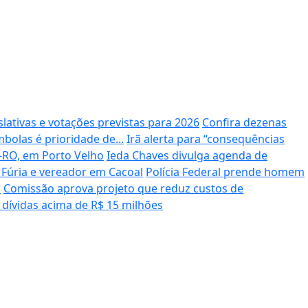
lativas e votações previstas para 2026
Confira dezenas
bolas é prioridade de...
Irã alerta para “consequências
-RO, em Porto Velho
Ieda Chaves divulga agenda de
 Fúria e vereador em Cacoal
Polícia Federal prende homem
o
Comissão aprova projeto que reduz custos de
dívidas acima de R$ 15 milhões