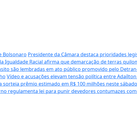
e Bolsonaro
Presidente da Câmara destaca prioridades legis
da Igualdade Racial afirma que demarcação de terras quilom
nsito são lembradas em ato público promovido pelo Detran
lho
Vídeo e acusações elevam tensão política entre Adaílton
 sorteia prêmio estimado em R$ 100 milhões neste sábad
no regulamenta lei para punir devedores contumazes com 