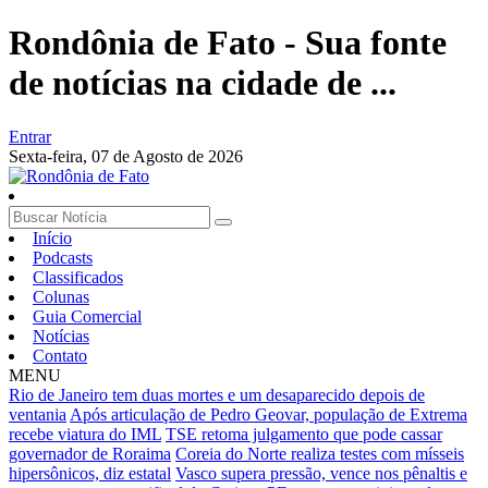
Rondônia de Fato - Sua fonte
de notícias na cidade de ...
Entrar
Sexta-feira,
07 de Agosto de 2026
Início
Podcasts
Classificados
Colunas
Guia Comercial
Notícias
Contato
MENU
Rio de Janeiro tem duas mortes e um desaparecido depois de
ventania
Após articulação de Pedro Geovar, população de Extrema
recebe viatura do IML
TSE retoma julgamento que pode cassar
governador de Roraima
Coreia do Norte realiza testes com mísseis
hipersônicos, diz estatal
Vasco supera pressão, vence nos pênaltis e