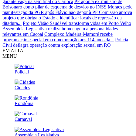
garante vaga na semifinal do Carioca
PF aponta ex-ministro de
Bolsonaro como pilar de esquema de desvios no INSS
Moraes pede
manifestação da PGR após Flávio não depor à PF
Comissão aprova
projeto que obriga o Estado a identificar locais de repressão da
ditadura...
Projeto Visão Saudável transforma vidas em Porto Velho
Assembleia Legislativa realiza homenagem a personalidades
relevantes em Cacoal
Complexo Madeira-Mamoré recebe
programação especial em comemoração aos 114 anos da...
Polícia
Civil deflagra operação contra exploração sexual em RO
EM ALTA
MENU
Policial
Cidades
Rondônia
Carnaval
Assembleia Legislativa