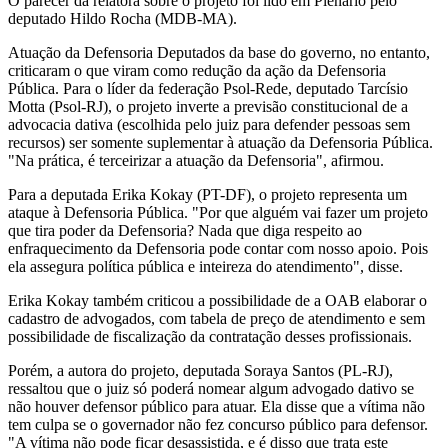
O parecer da relatora sobre o projeto foi lido em Plenário pelo
deputado Hildo Rocha (MDB-MA).
Atuação da Defensoria Deputados da base do governo, no entanto,
criticaram o que viram como redução da ação da Defensoria
Pública. Para o líder da federação Psol-Rede, deputado Tarcísio
Motta (Psol-RJ), o projeto inverte a previsão constitucional de a
advocacia dativa (escolhida pelo juiz para defender pessoas sem
recursos) ser somente suplementar à atuação da Defensoria Pública.
"Na prática, é terceirizar a atuação da Defensoria", afirmou.
Para a deputada Erika Kokay (PT-DF), o projeto representa um
ataque à Defensoria Pública. "Por que alguém vai fazer um projeto
que tira poder da Defensoria? Nada que diga respeito ao
enfraquecimento da Defensoria pode contar com nosso apoio. Pois
ela assegura política pública e inteireza do atendimento", disse.
Erika Kokay também criticou a possibilidade de a OAB elaborar o
cadastro de advogados, com tabela de preço de atendimento e sem
possibilidade de fiscalização da contratação desses profissionais.
Porém, a autora do projeto, deputada Soraya Santos (PL-RJ),
ressaltou que o juiz só poderá nomear algum advogado dativo se
não houver defensor público para atuar. Ela disse que a vítima não
tem culpa se o governador não fez concurso público para defensor.
"A vítima não pode ficar desassistida, e é disso que trata este