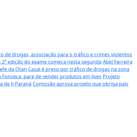
 de drogas, associação para o tráfico e crimes violentos
ra 2ª edição do exame começa nesta segunda
Abel Ferreira
efe da Otan
Casal é preso por tráfico de drogas na zona
 Fonseca, pare de vender produtos em lives
Projeto
a de Ji-Paraná
Comissão aprova projeto que obriga pais