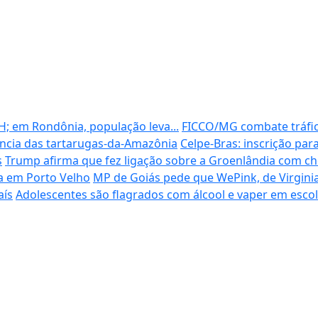
; em Rondônia, população leva...
FICCO/MG combate tráfico
ência das tartarugas-da-Amazônia
Celpe-Bras: inscrição pa
s
Trump afirma que fez ligação sobre a Groenlândia com ch
na em Porto Velho
MP de Goiás pede que WePink, de Virginia
aís
Adolescentes são flagrados com álcool e vaper em escol