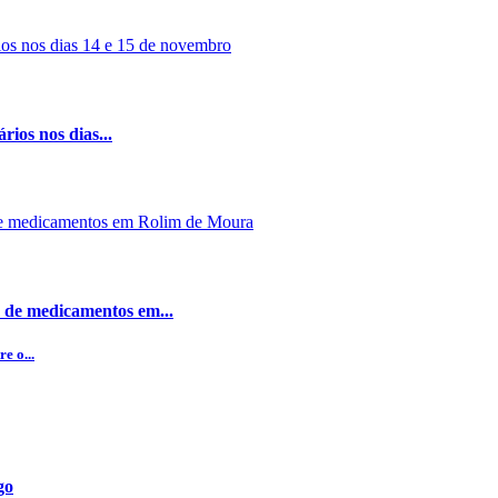
rios nos dias...
 de medicamentos em...
e o...
go