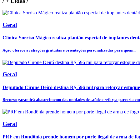
/
+ Lidas
/
Geral
Clínica Sorriso Mágico realiza plantão especial de implantes dentá
Ação oferece avaliações gratuitas e orientações personalizadas para quem...
Geral
Deputado Cirone Deiró destina R$ 596 mil para reforçar estoque
Recurso garantirá abastecimento das unidades de saúde e reforça parceria entr
Geral
PRF em Rondônia prende homem por porte ilegal de arma de fo