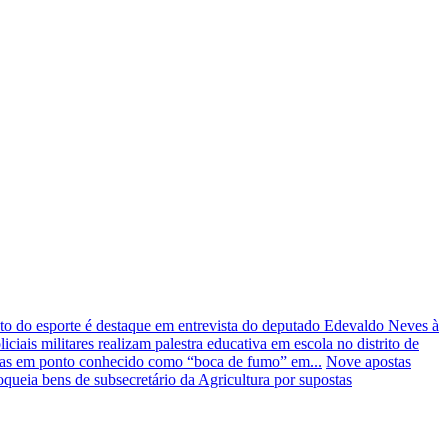
to do esporte é destaque em entrevista do deputado Edevaldo Neves à
liciais militares realizam palestra educativa em escola no distrito de
ogas em ponto conhecido como “boca de fumo” em...
Nove apostas
queia bens de subsecretário da Agricultura por supostas