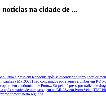
notícias na cidade de ...
São Paulo é preso em Rondônia após se esconder no forro
Fortalecimen
companheira
MPRO: 11 são condenados por ataques a ônibus em RO
Po
licóptero em condomínio de Porto...
Suspeito é preso por tráfico de dr
ta após tentativa de ultrapassagem na BR-364 em Porto Velho
TJSP blo
o exame começa nesta segunda