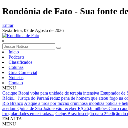
Rondônia de Fato - Sua fonte de 
Entrar
Sexta-feira,
07 de Agosto de 2026
Início
Podcasts
Classificados
Colunas
Guia Comercial
Notícias
Contato
MENU
Cacique Raoni volta para unidade de terapia intensiva
Estuprador de 
Rádio...
Justiça do Paraná reduz pena de homem que ateou fogo na 
Rio Branco
Ataque a tiros por facção criminosa mobiliza polícia e he
acertam Quina de São João e vão receber R$ 26,6 milhões
Carro capo
irregularidades em estradas...
Celpe-Bras: inscrição para 2ª edição d
EM ALTA
MENU