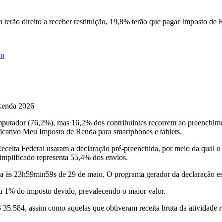
 terão direito a receber restituição, 19,8% terão que pagar Imposto d
ho
 Renda 2026
mputador (76,2%), mas 16,2% dos contribuintes recorrem ao preenchimen
icativo Meu Imposto de Renda para smartphones e tablets.
ceita Federal usaram a declaração pré-preenchida, por meio da qual o
simplificado representa 55,4% dos envios.
a às 23h59min59s de 29 de maio. O programa gerador da declaração es
u 1% do imposto devido, prevalecendo o maior valor.
 35.584, assim como aquelas que obtiveram receita bruta da atividade r