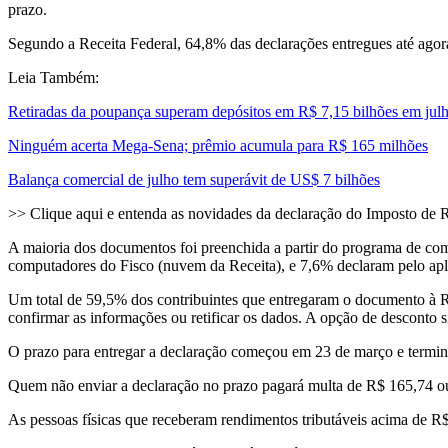
prazo.
Segundo a Receita Federal, 64,8% das declarações entregues até agora
Leia Também:
Retiradas da poupança superam depósitos em R$ 7,15 bilhões em jul
Ninguém acerta Mega-Sena; prêmio acumula para R$ 165 milhões
Balança comercial de julho tem superávit de US$ 7 bilhões
>> Clique aqui e entenda as novidades da declaração do Imposto de
A maioria dos documentos foi preenchida a partir do programa de co
computadores do Fisco (nuvem da Receita), e 7,6% declaram pelo apl
Um total de 59,5% dos contribuintes que entregaram o documento à Re
confirmar as informações ou retificar os dados. A opção de desconto 
O prazo para entregar a declaração começou em 23 de março e termin
Quem não enviar a declaração no prazo pagará multa de R$ 165,74 o
As pessoas físicas que receberam rendimentos tributáveis acima de R$