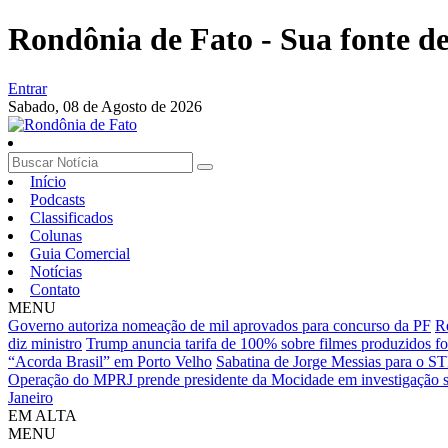
Rondônia de Fato - Sua fonte de 
Entrar
Sabado,
08 de Agosto de 2026
Início
Podcasts
Classificados
Colunas
Guia Comercial
Notícias
Contato
MENU
Governo autoriza nomeação de mil aprovados para concurso da PF
R
diz ministro
Trump anuncia tarifa de 100% sobre filmes produzidos 
“Acorda Brasil” em Porto Velho
Sabatina de Jorge Messias para o 
Operação do MPRJ prende presidente da Mocidade em investigação s
Janeiro
EM ALTA
MENU