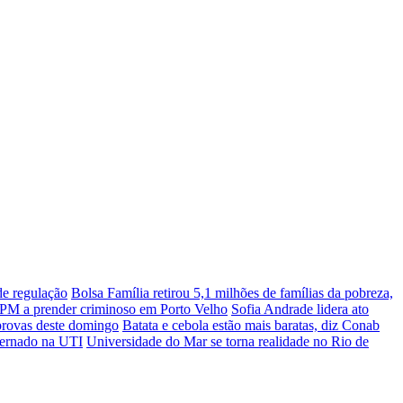
de regulação
Bolsa Família retirou 5,1 milhões de famílias da pobreza,
a PM a prender criminoso em Porto Velho
Sofia Andrade lidera ato
rovas deste domingo
Batata e cebola estão mais baratas, diz Conab
ternado na UTI
Universidade do Mar se torna realidade no Rio de