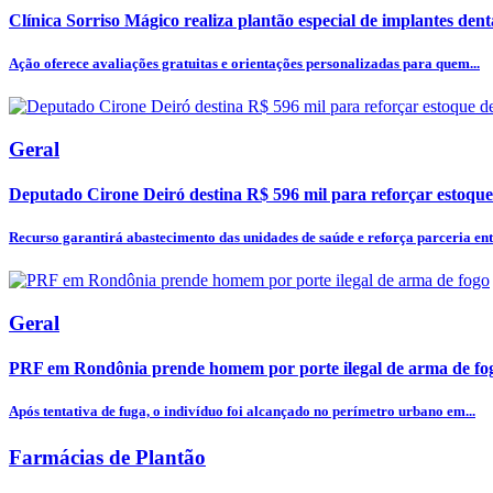
Clínica Sorriso Mágico realiza plantão especial de implantes dentá
Ação oferece avaliações gratuitas e orientações personalizadas para quem...
Geral
Deputado Cirone Deiró destina R$ 596 mil para reforçar estoque
Recurso garantirá abastecimento das unidades de saúde e reforça parceria entr
Geral
PRF em Rondônia prende homem por porte ilegal de arma de fo
Após tentativa de fuga, o indivíduo foi alcançado no perímetro urbano em...
Farmácias de Plantão