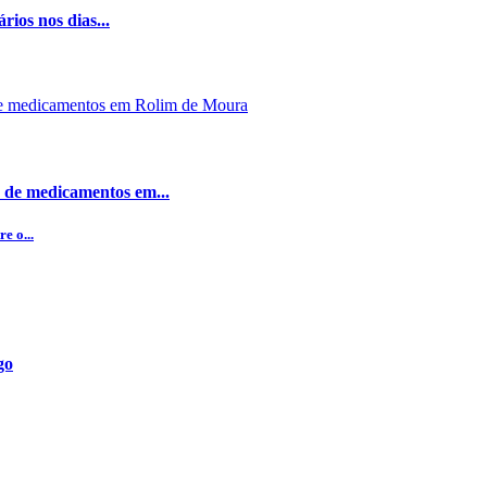
rios nos dias...
 de medicamentos em...
e o...
go