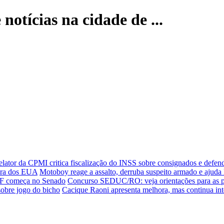
notícias na cidade de ...
elator da CPMI critica fiscalização do INSS sobre consignados e defen
fora dos EUA
Motoboy reage a assalto, derruba suspeito armado e ajud
STF começa no Senado
Concurso SEDUC/RO: veja orientações para as p
obre jogo do bicho
Cacique Raoni apresenta melhora, mas continua in