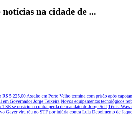
notícias na cidade de ...
o R$ 5.225,00
Assalto em Porto Velho termina com prisão após capota
ial em Governador Jorge Teixeira
Novos equipamentos tecnológicos refo
o TSE se posiciona contra perda de mandato de Jorge Seif
Tênis: Wawri
o Gayer vira réu no STF por injúria contra Lula
Depoimento de Jaques