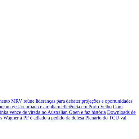
mento
MRV reúne lideranças para debater projeções e oportunidades
rçam gestão urbana e ampliam eficiência em Porto Velho
Com
nka vence de virada no Australian Open e faz história
Downloads de
 Wagner à PF é adiado a pedido da defesa
Plenário do TCU vai