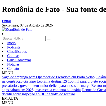
Rondônia de Fato - Sua fonte de 
Entrar
Sexta-feira,
07 de Agosto de 2026
Início
Podcasts
Classificados
Colunas
Guia Comercial
Notícias
Contato
MENU
Vaga de emprego para Operador de Fresadora em Porto Velho, Salári
na construção
Gislaine Lebrinha destina R$ 155 mil para projeto soc
precatórios, governo tem maior déficit para meses de março
Relator n
apps caíram em 2025, mas receita continua bilionária
Deputado Gustav
decidir sobre inspeção ao BC na volta do recesso
EM ALTA
MENU