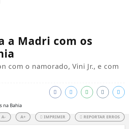
a a Madri com os
hia
on com o namorado, Vini Jr., e com
A-
A+
IMPRIMIR
REPORTAR ERROS