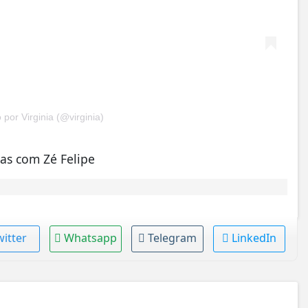
por Virginia (@virginia)
has com Zé Felipe
witter
Whatsapp
Telegram
LinkedIn