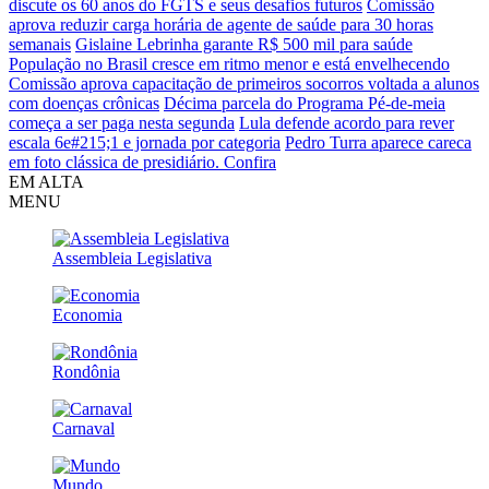
discute os 60 anos do FGTS e seus desafios futuros
Comissão
aprova reduzir carga horária de agente de saúde para 30 horas
semanais
Gislaine Lebrinha garante R$ 500 mil para saúde
População no Brasil cresce em ritmo menor e está envelhecendo
Comissão aprova capacitação de primeiros socorros voltada a alunos
com doenças crônicas
Décima parcela do Programa Pé-de-meia
começa a ser paga nesta segunda
Lula defende acordo para rever
escala 6e#215;1 e jornada por categoria
Pedro Turra aparece careca
em foto clássica de presidiário. Confira
EM ALTA
MENU
Assembleia Legislativa
Economia
Rondônia
Carnaval
Mundo