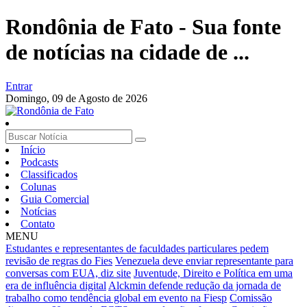
Rondônia de Fato - Sua fonte
de notícias na cidade de ...
Entrar
Domingo,
09 de Agosto de 2026
Início
Podcasts
Classificados
Colunas
Guia Comercial
Notícias
Contato
MENU
Estudantes e representantes de faculdades particulares pedem
revisão de regras do Fies
Venezuela deve enviar representante para
conversas com EUA, diz site
Juventude, Direito e Política em uma
era de influência digital
Alckmin defende redução da jornada de
trabalho como tendência global em evento na Fiesp
Comissão