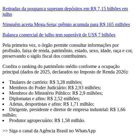
Retiradas da poupança superam depósitos em R$ 7,15 bilhões em
julho
Ninguém acerta Mega-Sena; prêmio acumula para R$ 165 milhões
Balança comercial de julho tem superávit de US$ 7 bilhões
Pela primeira vez, o órgão permite consultar informações por
profissão, faixa de renda, patrimônio, estado, sexo, idade, raça e cor,
preservando o sigilo fiscal dos contribuintes.
Confira o ranking do patrimônio médio conforme a ocupação
principal (dados de 2025, declarados no Imposto de Renda 2026):
Titulares de cartório: R$ 3,28 milhões;
Membros do Poder Judiciário: R$ 2,93 milhões;
Membros do Ministério Público: R$ 2,9 milhões;
Diplomatas e afins: R$ 2,52 milhões;
Atletas, desportistas e afins: R$ 1,71 milhão;
Dirigente, presidente e diretor de empresa industrial: R$ 1,66
milhão;
Produtor agropecuário: R$ 1,58 milhão.
>> Siga o canal da Agência Brasil no WhatsApp