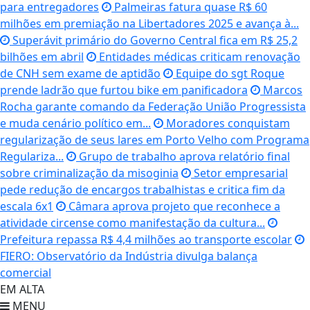
para entregadores
Palmeiras fatura quase R$ 60
milhões em premiação na Libertadores 2025 e avança à...
Superávit primário do Governo Central fica em R$ 25,2
bilhões em abril
Entidades médicas criticam renovação
de CNH sem exame de aptidão
Equipe do sgt Roque
prende ladrão que furtou bike em panificadora
Marcos
Rocha garante comando da Federação União Progressista
e muda cenário político em...
Moradores conquistam
regularização de seus lares em Porto Velho com Programa
Regulariza...
Grupo de trabalho aprova relatório final
sobre criminalização da misoginia
Setor empresarial
pede redução de encargos trabalhistas e critica fim da
escala 6x1
Câmara aprova projeto que reconhece a
atividade circense como manifestação da cultura...
Prefeitura repassa R$ 4,4 milhões ao transporte escolar
FIERO: Observatório da Indústria divulga balança
comercial
EM ALTA
MENU