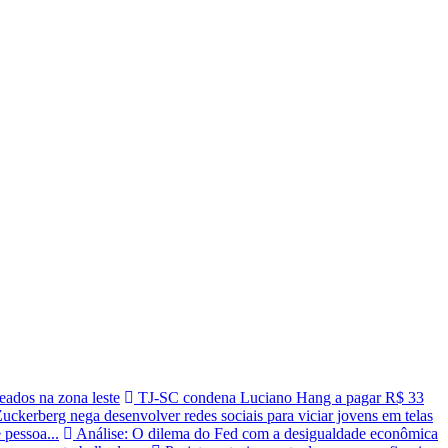
eados na zona leste
TJ-SC condena Luciano Hang a pagar R$ 33
uckerberg nega desenvolver redes sociais para viciar jovens em telas
 pessoa...
Análise: O dilema do Fed com a desigualdade econômica