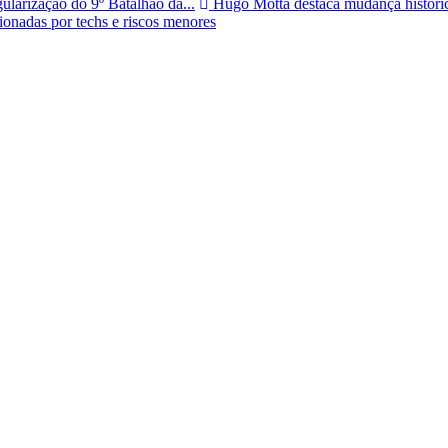
ularização do 9º Batalhão da...
Hugo Motta destaca mudança históric
onadas por techs e riscos menores