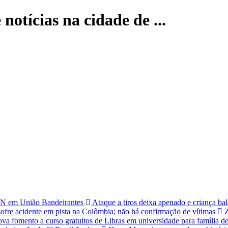
notícias na cidade de ...
RON em União Bandeirantes
Ataque a tiros deixa apenado e criança bal
sofre acidente em pista na Colômbia; não há confirmação de vítimas
Z
a fomento a curso gratuitos de Libras em universidade para família de