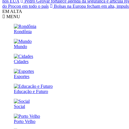
nos EUA
Pedro Geovar fortalece agenda da segurança e articula reg
do Procon em todo o país
Bolsas na Europa fecham em alta, impulsi
EM ALTA
MENU
Rondônia
Mundo
Cidades
Esportes
Educação e Futuro
Social
Porto Velho