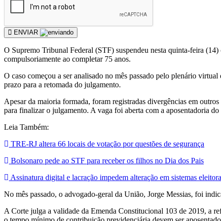
ENVIAR
O Supremo Tribunal Federal (STF) suspendeu nesta quinta-feira (14) 
compulsoriamente ao completar 75 anos.
O caso começou a ser analisado no mês passado pelo plenário virtual da
prazo para a retomada do julgamento.
Apesar da maioria formada, foram registradas divergências em outros 
para finalizar o julgamento. A vaga foi aberta com a aposentadoria d
Leia Também:
TRE-RJ altera 66 locais de votação por questões de segurança
Bolsonaro pede ao STF para receber os filhos no Dia dos Pais
Assinatura digital e lacração impedem alteração em sistemas eleitora
No mês passado, o advogado-geral da União, Jorge Messias, foi indic
A Corte julga a validade da Emenda Constitucional 103 de 2019, a r
o tempo mínimo de contribuição previdenciária devem ser aposentad