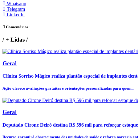
Whatsapp
Telegram
LinkedIn
Comentários:
/
+ Lidas
/
Geral
Clínica Sorriso Mágico realiza plantão especial de implantes dentá
Ação oferece avaliações gratuitas e orientações personalizadas para quem...
Geral
Deputado Cirone Deiró destina R$ 596 mil para reforçar estoque
Recurso garantirá abastecimento das unidades de saúde e reforça parceria entr