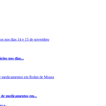
rios nos dias...
 de medicamentos em...
e o...