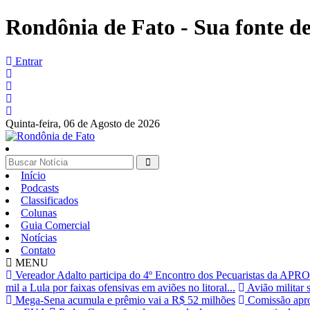
Rondônia de Fato - Sua fonte de 
Entrar
Quinta-feira,
06 de Agosto de 2026
Início
Podcasts
Classificados
Colunas
Guia Comercial
Notícias
Contato
MENU
Vereador Adalto participa do 4º Encontro dos Pecuaristas da AP
mil a Lula por faixas ofensivas em aviões no litoral...
Avião militar 
Mega-Sena acumula e prêmio vai a R$ 52 milhões
Comissão aprov