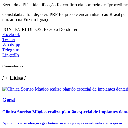
Segundo a PF, a identificação foi confirmada por meio de “procedimen
Constatada a fraude, o ex-PRF foi preso e encaminhado ao Brasil pela
cruzar para Foz do Iguaçu.
FONTE/CRÉDITOS:
Estadao Rondonia
Facebook
Twitter
Whatsapp
Telegram
LinkedIn
Comentários:
/
+ Lidas
/
Geral
Clínica Sorriso Mágico realiza plantão especial de implantes dentá
Ação oferece avaliações gratuitas e orientações personalizadas para quem...