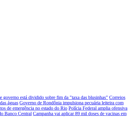
e governo está dividido sobre fim da "taxa das blusinhas"
Correios
das águas
Governo de Rondônia impulsiona pecuária leiteira com
ntos de emergência no estado do Rio
Polícia Federal amplia ofensiva
do Banco Central
Campanha vai aplicar 89 mil doses de vacinas em