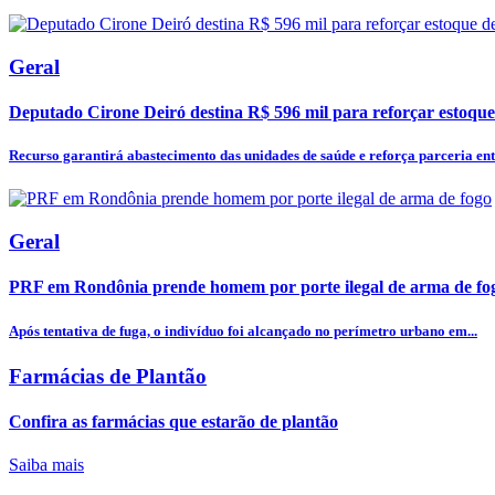
Geral
Deputado Cirone Deiró destina R$ 596 mil para reforçar estoque
Recurso garantirá abastecimento das unidades de saúde e reforça parceria entr
Geral
PRF em Rondônia prende homem por porte ilegal de arma de fo
Após tentativa de fuga, o indivíduo foi alcançado no perímetro urbano em...
Farmácias de Plantão
Confira as farmácias que estarão de plantão
Saiba mais