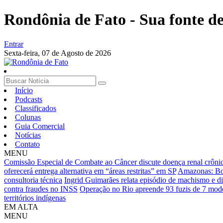
Rondônia de Fato - Sua fonte de 
Entrar
Sexta-feira,
07 de Agosto de 2026
Início
Podcasts
Classificados
Colunas
Guia Comercial
Notícias
Contato
MENU
Comissão Especial de Combate ao Câncer discute doença renal crôni
oferecerá entrega alternativa em “áreas restritas” em SP
Amazonas: Bom
consultoria técnica
Ingrid Guimarães relata episódio de machismo e di
contra fraudes no INSS
Operação no Rio apreende 93 fuzis de 7 mode
territórios indígenas
EM ALTA
MENU