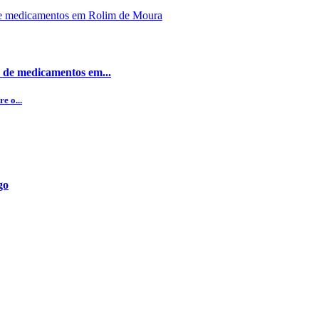
 de medicamentos em...
e o...
go