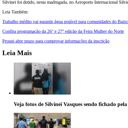
Silvinei foi detido, nesta madrugada, no Aeroporto Internacional Silv
Leia Também:
Trabalho inédito vai garantir água potável para comunidades do Baix
Confira programação da 26° e 27° edição da Feira Mulher do Norte
Prouni abre prazo para comprovar informações da inscrição
Leia Mais
Veja fotos de Silvinei Vasques sendo fichado pela