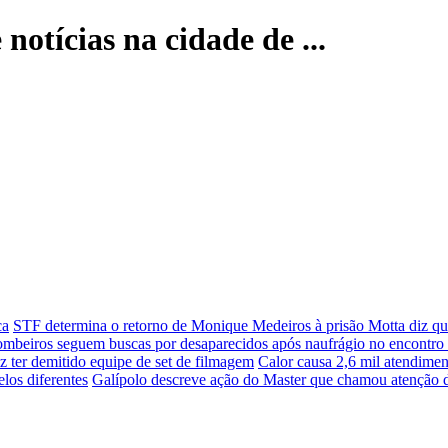
notícias na cidade de ...
ca
STF determina o retorno de Monique Medeiros à prisão
Motta diz qu
beiros seguem buscas por desaparecidos após naufrágio no encontro 
z ter demitido equipe de set de filmagem
Calor causa 2,6 mil atendime
los diferentes
Galípolo descreve ação do Master que chamou atenção 