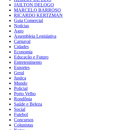
JAILTON DELOGO
MARCELO BARROSO
RICARDO KERTZMAN
Guia Comercial
Notícias
Agro
Assembleia Legislativa
Carnaval
Cidades
Economia
Educação e Futuro
Entretenimento
Esportes
Geral
Justiça
Mundo
Policial
Porto Velho
Rondônia
Saúde e Beleza
Social
Futebol
Concursos
Colunistas