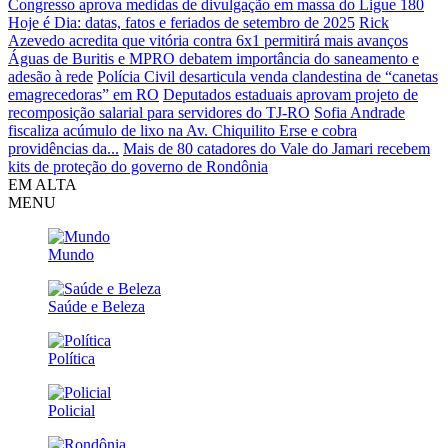
Congresso aprova medidas de divulgação em massa do Ligue 180
Hoje é Dia: datas, fatos e feriados de setembro de 2025
Rick
Azevedo acredita que vitória contra 6x1 permitirá mais avanços
Águas de Buritis e MPRO debatem importância do saneamento e
adesão à rede
Polícia Civil desarticula venda clandestina de “canetas
emagrecedoras” em RO
Deputados estaduais aprovam projeto de
recomposição salarial para servidores do TJ-RO
Sofia Andrade
fiscaliza acúmulo de lixo na Av. Chiquilito Erse e cobra
providências da...
Mais de 80 catadores do Vale do Jamari recebem
kits de proteção do governo de Rondônia
EM ALTA
MENU
Mundo
Saúde e Beleza
Política
Policial