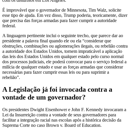
com os distúrbios em Los Angeles.
É improvável que o governador de Minnesota, Tim Walz, solicite
esse tipo de ajuda. Em vez disso, Trump poderia, teoricamente, dizer
que precisa das forças armadas para fazer cumprir a autoridade
federal.
A linguagem pertinente inclui o seguinte trecho, que parece dar ao
presidente a palavra final quando ele ou ela “considerar que
obstruções, combinações ou aglomerações ilegais, ou rebelião contra
a autoridade dos Estados Unidos, tornem impraticável a aplicação
das leis dos Estados Unidos em qualquer estado pelo curso normal
dos processos judiciais, ele poderá convocar para o serviço federal a
milícia de qualquer estado e usar as forças armadas que considerar
necessárias para fazer cumprir essas leis ou para suprimir a
rebelião”.
A Legislação já foi invocada contra a
vontade de um governador?
Os presidentes Dwight Eisenhower e John F. Kennedy invocaram a
Lei da Insurreição contra a vontade de seus governadores para
facilitar a integração racial nas escolas após a histórica decisão da
Suprema Corte no caso Brown v. Board of Education.