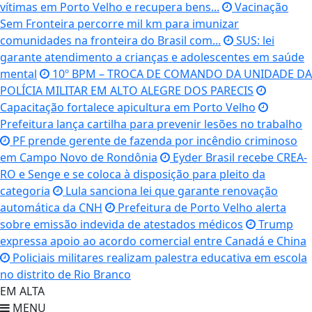
vítimas em Porto Velho e recupera bens...
Vacinação
Sem Fronteira percorre mil km para imunizar
comunidades na fronteira do Brasil com...
SUS: lei
garante atendimento a crianças e adolescentes em saúde
mental
10º BPM – TROCA DE COMANDO DA UNIDADE DA
POLÍCIA MILITAR EM ALTO ALEGRE DOS PARECIS
Capacitação fortalece apicultura em Porto Velho
Prefeitura lança cartilha para prevenir lesões no trabalho
PF prende gerente de fazenda por incêndio criminoso
em Campo Novo de Rondônia
Eyder Brasil recebe CREA-
RO e Senge e se coloca à disposição para pleito da
categoria
Lula sanciona lei que garante renovação
automática da CNH
Prefeitura de Porto Velho alerta
sobre emissão indevida de atestados médicos
Trump
expressa apoio ao acordo comercial entre Canadá e China
Policiais militares realizam palestra educativa em escola
no distrito de Rio Branco
EM ALTA
MENU