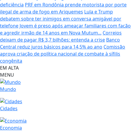
deficiência
PRF em Rondônia prende motorista por porte
ilegal de arma de fogo em Ariquemes
Lula e Trump
debatem sobre ter inimigos em conversa amigável por
telefone
Jovem é preso após ameaçar familiares com facão
e agredir irmão de 14 anos em Nova Mutum...
Correios
deixam de pagar R$ 3,7 bilhões: entenda a crise
Banco
Central reduz juros básicos para 14,5% ao ano
Comissão
aprova criação de política nacional de combate à sífilis
congênita
EM ALTA
MENU
Mundo
Cidades
Economia