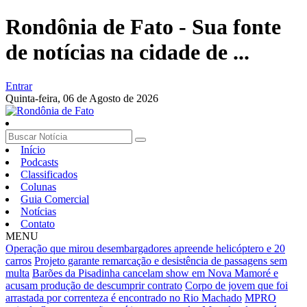
Rondônia de Fato - Sua fonte
de notícias na cidade de ...
Entrar
Quinta-feira,
06 de Agosto de 2026
Início
Podcasts
Classificados
Colunas
Guia Comercial
Notícias
Contato
MENU
Operação que mirou desembargadores apreende helicóptero e 20
carros
Projeto garante remarcação e desistência de passagens sem
multa
Barões da Pisadinha cancelam show em Nova Mamoré e
acusam produção de descumprir contrato
Corpo de jovem que foi
arrastada por correnteza é encontrado no Rio Machado
MPRO