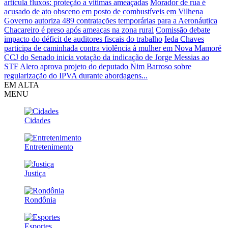
articula fluxos: proteção a vítimas ameaçadas
Morador de rua é
acusado de ato obsceno em posto de combustíveis em Vilhena
Governo autoriza 489 contratações temporárias para a Aeronáutica
Chacareiro é preso após ameaças na zona rural
Comissão debate
impacto do déficit de auditores fiscais do trabalho
Ieda Chaves
participa de caminhada contra violência à mulher em Nova Mamoré
CCJ do Senado inicia votação da indicação de Jorge Messias ao
STF
Alero aprova projeto do deputado Nim Barroso sobre
regularização do IPVA durante abordagens...
EM ALTA
MENU
Cidades
Entretenimento
Justiça
Rondônia
Esportes