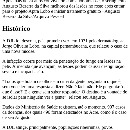
Após mais de 20 anos convivendo com a lobomicose, o seringueiro
Augusto Bezerra da Silva melhorou das lesões no rosto após entrar
para o projeto Aptra Lobo e iniciar tratamento gratuito - Augusto
Bezerra da Silva/Arquivo Pessoal
Histórico
A DJL foi descrita, pela primeira vez, em 1931 pelo dermatologista
Jorge Oliveira Lobo, na capital pernambucana, que relatou o caso de
uma nova micose.
A infecção ocorre por meio da penetração do fungo em lesões na
pele. À medida que avançam, as lesões podem causar desfiguração
severa e incapacitação.
“Todos que botam os olhos em cima da gente perguntam o que é,
sem você ter uma resposta a dizer. Não é fácil não. Ele pergunta: 'o
que é isso?' E a gente sem saber responder. O destino é a vontade de
se isolar para ninguém ver a gente”, relatou seu Augusto.
Dados do Ministério da Saúde registram, até o momento, 907 casos
da doenças, dos quais 496 foram detectados no Acre, como é o caso
de seu Augusto.
A DJL atinge, principalmente, populações ribeirinhas, povos