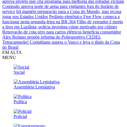
aprova projeto que cria programa para melhoria das estradas vicinais
Comissão aprova porte de arma para vigilantes fora do horário de
serviço
Irã mantém preparação para a Copa do Mundo, mas recusa
jogar nos Estados Unidos
Pedágio eletrônico Free Flow começa a
funcionar nesta segunda-feira na BR-364
Filho de vereador é morto
a tiros em Luziânia; polícia investiga crime motivado por ciúmes
Renovação de cota zero para carros elétricos beneficia consumidor
Alex Redano propõe reforma do Poliesportivo CEDEL
Tetracampeão! Corinthians supera o Vasco e leva o título da Copa
do Brasil
EM ALTA
MENU
Social
Assembleia Legislativa
Política
Policial