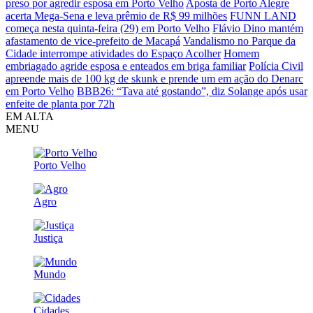
preso por agredir esposa em Porto Velho
Aposta de Porto Alegre
acerta Mega-Sena e leva prêmio de R$ 99 milhões
FUNN LAND
começa nesta quinta-feira (29) em Porto Velho
Flávio Dino mantém
afastamento de vice-prefeito de Macapá
Vandalismo no Parque da
Cidade interrompe atividades do Espaço Acolher
Homem
embriagado agride esposa e enteados em briga familiar
Polícia Civil
apreende mais de 100 kg de skunk e prende um em ação do Denarc
em Porto Velho
BBB26: “Tava até gostando”, diz Solange após usar
enfeite de planta por 72h
EM ALTA
MENU
Porto Velho
Agro
Justiça
Mundo
Cidades