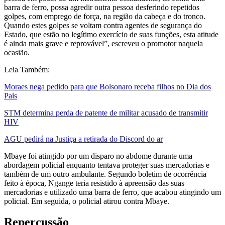
barra de ferro, possa agredir outra pessoa desferindo repetidos
golpes, com emprego de força, na região da cabeça e do tronco.
Quando estes golpes se voltam contra agentes de segurança do
Estado, que estão no legítimo exercício de suas funções, esta atitude
é ainda mais grave e reprovável”, escreveu o promotor naquela
ocasião.
Leia Também:
Moraes nega pedido para que Bolsonaro receba filhos no Dia dos
Pais
STM determina perda de patente de militar acusado de transmitir
HIV
AGU pedirá na Justiça a retirada do Discord do ar
Mbaye foi atingido por um disparo no abdome durante uma
abordagem policial enquanto tentava proteger suas mercadorias e
também de um outro ambulante. Segundo boletim de ocorrência
feito à época, Ngange teria resistido à apreensão das suas
mercadorias e utilizado uma barra de ferro, que acabou atingindo um
policial. Em seguida, o policial atirou contra Mbaye.
Repercussão