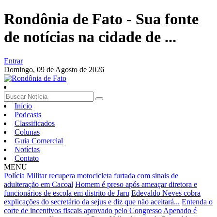
Rondônia de Fato - Sua fonte
de notícias na cidade de ...
Entrar
Domingo,
09 de Agosto de 2026
Início
Podcasts
Classificados
Colunas
Guia Comercial
Notícias
Contato
MENU
Polícia Militar recupera motocicleta furtada com sinais de
adulteração em Cacoal
Homem é preso após ameaçar diretora e
funcionários de escola em distrito de Jaru
Edevaldo Neves cobra
explicações do secretário da sejus e diz que não aceitará...
Entenda o
corte de incentivos fiscais aprovado pelo Congresso
Apenado é