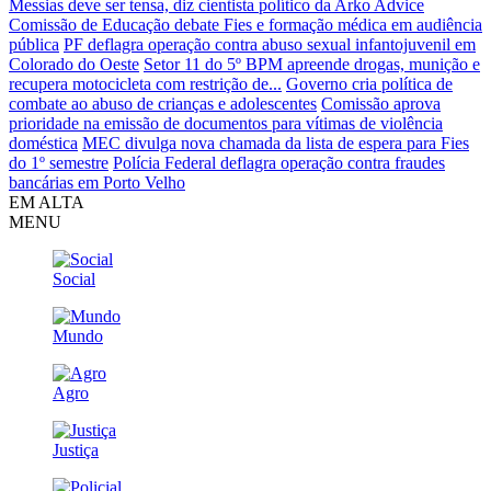
Messias deve ser tensa, diz cientista político da Arko Advice
Comissão de Educação debate Fies e formação médica em audiência
pública
PF deflagra operação contra abuso sexual infantojuvenil em
Colorado do Oeste
Setor 11 do 5º BPM apreende drogas, munição e
recupera motocicleta com restrição de...
Governo cria política de
combate ao abuso de crianças e adolescentes
Comissão aprova
prioridade na emissão de documentos para vítimas de violência
doméstica
MEC divulga nova chamada da lista de espera para Fies
do 1º semestre
Polícia Federal deflagra operação contra fraudes
bancárias em Porto Velho
EM ALTA
MENU
Social
Mundo
Agro
Justiça