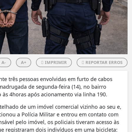
A-
A+
IMPRIMIR
REPORTAR ERROS
nte três pessoas envolvidas em furto de cabos
 madrugada de segunda-feira (14), no bairro
io às 4horas após acionamento via linha 190.
telhado de um imóvel comercial vizinho ao seu e,
cionou a Polícia Militar e entrou em contato com
sável pelo imóvel, os policiais tiveram acesso às
 registraram dois indivíduos em uma bicicleta: