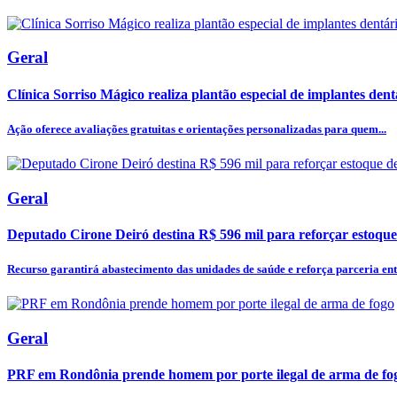
Geral
Clínica Sorriso Mágico realiza plantão especial de implantes dentá
Ação oferece avaliações gratuitas e orientações personalizadas para quem...
Geral
Deputado Cirone Deiró destina R$ 596 mil para reforçar estoque
Recurso garantirá abastecimento das unidades de saúde e reforça parceria entr
Geral
PRF em Rondônia prende homem por porte ilegal de arma de fo