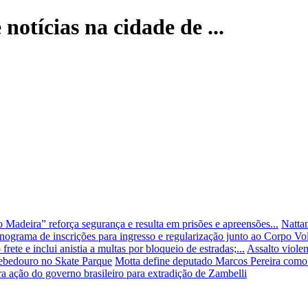
notícias na cidade de ...
 Madeira” reforça segurança e resulta em prisões e apreensões...
Natta
nograma de inscrições para ingresso e regularização junto ao Corpo Vol
ete e inclui anistia a multas por bloqueio de estradas;...
Assalto viole
bebedouro no Skate Parque
Motta define deputado Marcos Pereira como
a ação do governo brasileiro para extradição de Zambelli