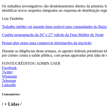
Os trabalhos investigativos são desdobramentos diretos da primeira f
identificar novos suspeitos integrados ao esquema de distribuição regi
Leia Também:
Trabalho inédito vai garantir água potável para comunidades do Baix
Confira programação da 26° e 27° edição da Feira Mulher do Norte
Prouni abre prazo para comprovar informações da inscrição
Durante as diligências desta semana, os agentes federais prenderam t
por crimes contra a saúde pública, com penas agravadas pela falta de re
FONTE/CRÉDITOS:
ADMIN USER
Facebook
Twitter
Whatsapp
Telegram
LinkedIn
Comentários:
/
+ Lidas
/