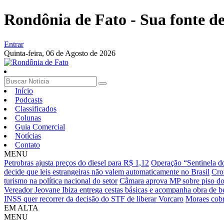
Rondônia de Fato - Sua fonte de 
Entrar
Quinta-feira,
06 de Agosto de 2026
Início
Podcasts
Classificados
Colunas
Guia Comercial
Notícias
Contato
MENU
Petrobras ajusta preços do diesel para R$ 1,12
Operação “Sentinela do
decide que leis estrangeiras não valem automaticamente no Brasil
Cro
turismo na política nacional do setor
Câmara aprova MP sobre piso do fr
Vereador Jeovane Ibiza entrega cestas básicas e acompanha obra de 
INSS quer recorrer da decisão do STF de liberar Vorcaro
Moraes cobr
EM ALTA
MENU