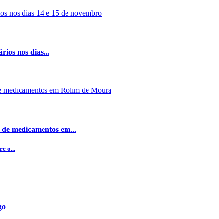
rios nos dias...
 de medicamentos em...
e o...
go