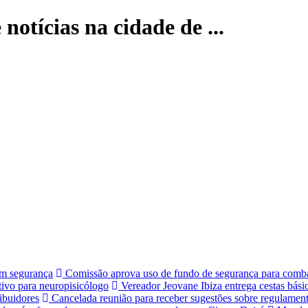
notícias na cidade de ...
om segurança
Comissão aprova uso de fundo de segurança para combate
tivo para neuropisicólogo
Vereador Jeovane Ibiza entrega cestas bás
ribuidores
Cancelada reunião para receber sugestões sobre regulamenta