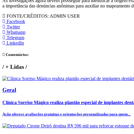
As investigações agora devem prosseguir para identificar a origem ex
a importância das denúncias anônimas para auxiliar no mapeamento d
FONTE/CRÉDITOS:
ADMIN USER
Facebook
Twitter
Whatsapp
Telegram
LinkedIn
Comentários:
/
+ Lidas
/
Geral
Clínica Sorriso Mágico realiza plantão especial de implantes dentá
Ação oferece avaliações gratuitas e orientações personalizadas para quem...