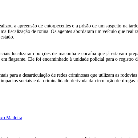
ealizou a apreensão de entorpecentes e a prisão de um suspeito na tard
ma fiscalização de rotina. Os agentes abordaram um veículo que realiza
 estado.
iciais localizaram porções de maconha e cocaína que já estavam prepa
o em flagrante. Ele foi encaminhado à unidade policial para o registro
is para a desarticulação de redes criminosas que utilizam as rodovias 
dos impactos sociais e da criminalidade derivada da circulação de dro
ixo Madeira