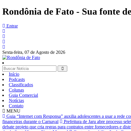
Rondônia de Fato - Sua fonte de 
Entrar
Sexta-feira,
07 de Agosto de 2026
Início
Podcasts
Classificados
Colunas
Guia Comercial
Notícias
Contato
MENU
Guia “Internet com Responsa” auxilia adolescentes a usar a rede c
financeiras durante o Carnaval
Prefeitura de Jaru abre processo sele
debate projeto que cria regras para contratos entre fornecedores e dist