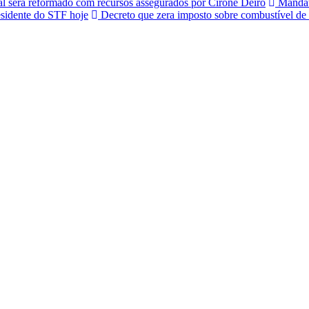
al será reformado com recursos assegurados por Cirone Deiró
Mandato
sidente do STF hoje
Decreto que zera imposto sobre combustível de 