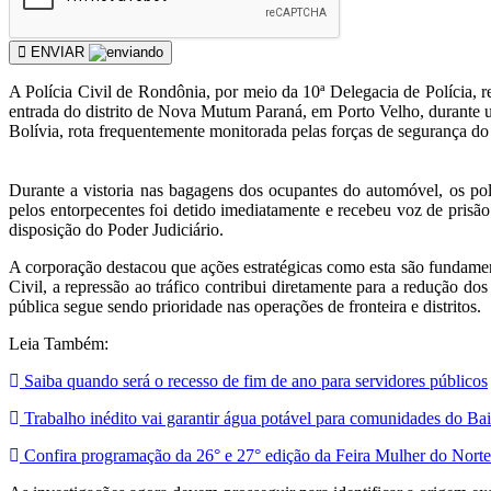
ENVIAR
A Polícia Civil de Rondônia, por meio da 10ª Delegacia de Polícia, r
entrada do distrito de Nova Mutum Paraná, em Porto Velho, durante u
Bolívia, rota frequentemente monitorada pelas forças de segurança do
Durante a vistoria nas bagagens dos ocupantes do automóvel, os pol
pelos entorpecentes foi detido imediatamente e recebeu voz de prisã
disposição do Poder Judiciário.
A corporação destacou que ações estratégicas como esta são fundamenta
Civil, a repressão ao tráfico contribui diretamente para a redução 
pública segue sendo prioridade nas operações de fronteira e distritos.
Leia Também:
Saiba quando será o recesso de fim de ano para servidores públicos
Trabalho inédito vai garantir água potável para comunidades do Ba
Confira programação da 26° e 27° edição da Feira Mulher do Norte