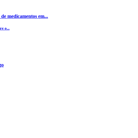
 de medicamentos em...
e o...
go