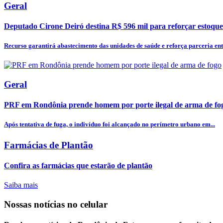
Geral
Deputado Cirone Deiró destina R$ 596 mil para reforçar estoque
Recurso garantirá abastecimento das unidades de saúde e reforça parceria entr
Geral
PRF em Rondônia prende homem por porte ilegal de arma de fo
Após tentativa de fuga, o indivíduo foi alcançado no perímetro urbano em...
Farmácias de Plantão
Confira as farmácias que estarão de plantão
Saiba mais
Nossas notícias
no celular