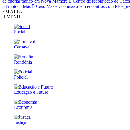
de chefiar tráfico em Nova Mamoré
Centro de reabilitação de Caco
34 motocicletas
Caso Master: comissão tem encontros com PF e pre
EM ALTA
MENU
Social
Carnaval
Rondônia
Policial
Educação e Futuro
Economia
Justiça