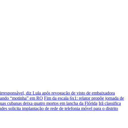
 irresponsável, diz Lula após revogação de visto de embaixadora
ilotando “motinha” em RO
Fim da escala 6x1: relator propõe jornada de
as cubanas deixa quatro mortos em lancha da Flórida
Irã classifica
s solicita implantação de rede de telefonia móvel para o distrito