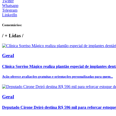
Twitter
Whatsapp
Telegram
LinkedIn
Comentários:
/
+ Lidas
/
Geral
Clínica Sorriso Mágico realiza plantão especial de implantes dentá
Ação oferece avaliações gratuitas e orientações personalizadas para quem...
Geral
Deputado Cirone Deiró destina R$ 596 mil para reforçar estoque