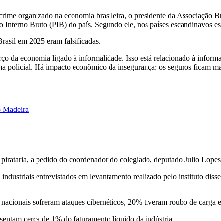
ime organizado na economia brasileira, o presidente da Associação Bra
o Interno Bruto (PIB) do país. Segundo ele, nos países escandinavos es
rasil em 2025 eram falsificadas.
da economia ligado à informalidade. Isso está relacionado à informal
a policial. Há impacto econômico da insegurança: os seguros ficam m
o Madeira
 pirataria, a pedido do coordenador do colegiado, deputado Julio Lopes
ndustriais entrevistados em levantamento realizado pelo instituto di
acionais sofreram ataques cibernéticos, 20% tiveram roubo de carga e 
esentam cerca de 1% do faturamento líquido da indústria.