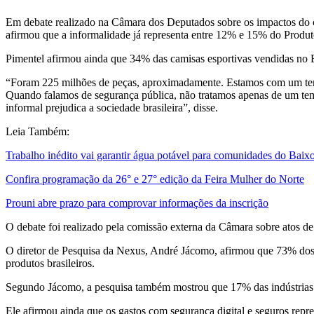
Em debate realizado na Câmara dos Deputados sobre os impactos do cr
afirmou que a informalidade já representa entre 12% e 15% do Produt
Pimentel afirmou ainda que 34% das camisas esportivas vendidas no B
“Foram 225 milhões de peças, aproximadamente. Estamos com um terço 
Quando falamos de segurança pública, não tratamos apenas de um tem
informal prejudica a sociedade brasileira”, disse.
Leia Também:
Trabalho inédito vai garantir água potável para comunidades do Baix
Confira programação da 26° e 27° edição da Feira Mulher do Norte
Prouni abre prazo para comprovar informações da inscrição
O debate foi realizado pela comissão externa da Câmara sobre atos de
O diretor de Pesquisa da Nexus, André Jácomo, afirmou que 73% dos i
produtos brasileiros.
Segundo Jácomo, a pesquisa também mostrou que 17% das indústrias n
Ele afirmou ainda que os gastos com segurança digital e seguros repr