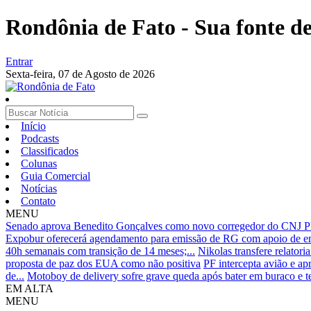
Rondônia de Fato - Sua fonte de 
Entrar
Sexta-feira,
07 de Agosto de 2026
Início
Podcasts
Classificados
Colunas
Guia Comercial
Notícias
Contato
MENU
Senado aprova Benedito Gonçalves como novo corregedor do CNJ
P
Expobur oferecerá agendamento para emissão de RG com apoio de e
40h semanais com transição de 14 meses;...
Nikolas transfere relatori
proposta de paz dos EUA como não positiva
PF intercepta avião e a
de...
Motoboy de delivery sofre grave queda após bater em buraco e te
EM ALTA
MENU