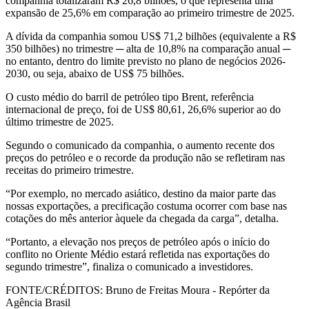
companhia totalizaram R$ 26,8 bilhões, o que representa uma
expansão de 25,6% em comparação ao primeiro trimestre de 2025.
A dívida da companhia somou US$ 71,2 bilhões (equivalente a R$
350 bilhões) no trimestre ─ alta de 10,8% na comparação anual ─
no entanto, dentro do limite previsto no plano de negócios 2026-
2030, ou seja, abaixo de US$ 75 bilhões.
O custo médio do barril de petróleo tipo Brent, referência
internacional de preço, foi de US$ 80,61, 26,6% superior ao do
último trimestre de 2025.
Segundo o comunicado da companhia, o aumento recente dos
preços do petróleo e o recorde da produção não se refletiram nas
receitas do primeiro trimestre.
“Por exemplo, no mercado asiático, destino da maior parte das
nossas exportações, a precificação costuma ocorrer com base nas
cotações do mês anterior àquele da chegada da carga”, detalha.
“Portanto, a elevação nos preços de petróleo após o início do
conflito no Oriente Médio estará refletida nas exportações do
segundo trimestre”, finaliza o comunicado a investidores.
FONTE/CRÉDITOS:
Bruno de Freitas Moura - Repórter da
Agência Brasil