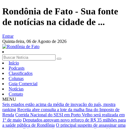
Rondônia de Fato - Sua fonte
de notícias na cidade de ...
Entrar
Quinta-feira,
06 de Agosto de 2026
Início
Podcasts
Classificados
Colunas
Guia Comercial
Notícias
Contato
MENU
Seis estados estão acima da média de inovação do país, mostra
ranking
Receita abre consulta a lote da malha fina do Imposto de
Renda
Corrida Nacional do SESI em Porto Velho será realizada em
1º de maio
Deputados aprovam novo reforço de R$ 35 milhões para
a saúde pública de Rondônia
O principal suspeito de assassinar uma