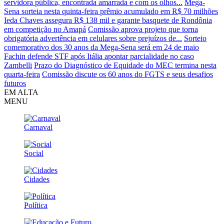
servidora pública, encontrada amarrada e com os olhos...
Mega-
Sena sorteia nesta quinta-feira prêmio acumulado em R$ 70 milhões
Ieda Chaves assegura R$ 138 mil e garante basquete de Rondônia
em competição no Amapá
Comissão aprova projeto que torna
obrigatória advertência em celulares sobre prejuízos de...
Sorteio
comemorativo dos 30 anos da Mega-Sena será em 24 de maio
Fachin defende STF após Itália apontar parcialidade no caso
Zambelli
Prazo do Diagnóstico de Equidade do MEC termina nesta
quarta-feira
Comissão discute os 60 anos do FGTS e seus desafios
futuros
EM ALTA
MENU
Carnaval
Social
Cidades
Política