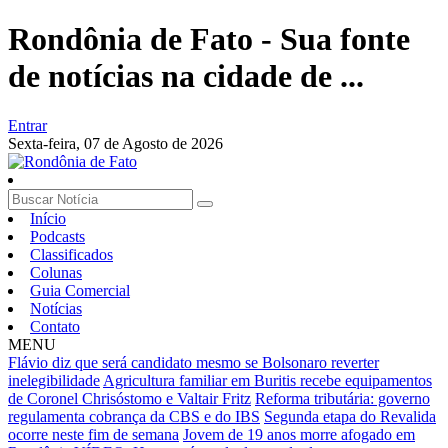
Rondônia de Fato - Sua fonte
de notícias na cidade de ...
Entrar
Sexta-feira,
07 de Agosto de 2026
Início
Podcasts
Classificados
Colunas
Guia Comercial
Notícias
Contato
MENU
Flávio diz que será candidato mesmo se Bolsonaro reverter
inelegibilidade
Agricultura familiar em Buritis recebe equipamentos
de Coronel Chrisóstomo e Valtair Fritz
Reforma tributária: governo
regulamenta cobrança da CBS e do IBS
Segunda etapa do Revalida
ocorre neste fim de semana
Jovem de 19 anos morre afogado em