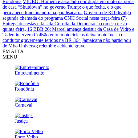
Rondônia
VÍDEO: Homem é assaltado por dupla em moto na porta
de casa
“Shutdown” no governo Trump: o que fecha, e o que
permanece funcionando, na paralisação...
Governo de RO divulga
segunda chamada do programa CNH Social nesta terça-feira (7)
Entrega de cestas e kits da Corrida da Democracia começa nesta
quinta-feira, 16
BBB 26: Marcel ameaça desistir da Casa de Vidro e
Tadeu intervém
Colisão entre motocicletas deixa mototaxista e
condutor gravemente feridos na BR-364
Jamaicana não participou
de Miss Universo; relembre acidente grave
EM ALTA
MENU
Entretenimento
Rondônia
Carnaval
Justiça
Porto Velho