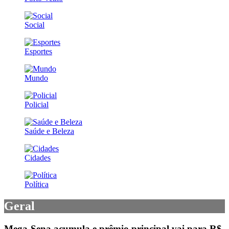
Social
Esportes
Mundo
Policial
Saúde e Beleza
Cidades
Política
Geral
Mega-Sena acumula e prêmio principal vai para R$