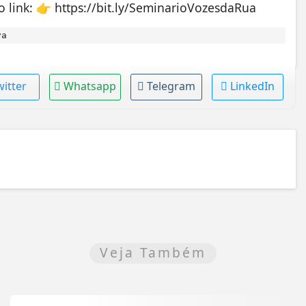
lo link: 👉 https://bit.ly/SeminarioVozesdaRua
va
witter
Whatsapp
Telegram
LinkedIn
Veja Também