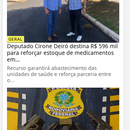
GERAL
Deputado Cirone Deiró destina R$ 596 mil
para reforçar estoque de medicamentos
em...
Recurso garantirá abastecimento das
unidades de saúde e reforça parceria entre
o...