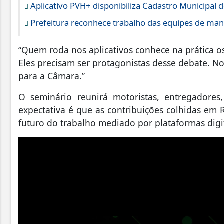
Aplicativo PVH+ disponibiliza Cadastro Municipal d
Prefeitura reconhece trabalho das equipes de man
“Quem roda nos aplicativos conhece na prática os 
Eles precisam ser protagonistas desse debate. N
para a Câmara.”
O seminário reunirá motoristas, entregadores, 
expectativa é que as contribuições colhidas em 
futuro do trabalho mediado por plataformas digit