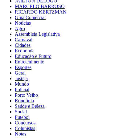
JAILTON DELOGO
MARCELO BARROSO
RICARDO KERTZMAN
Guia Comercial
Notícias
Agro
Assembleia Legislativa
Carnaval
Cidades
Economia
Educação e Futuro
Entretenimento
Esportes
Geral
Justiça
Mundo
Policial
Porto Velho
Rondônia
Saúde e Beleza
Social
Futebol
Concursos
Colunistas
Notas