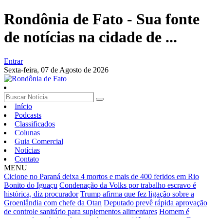
Rondônia de Fato - Sua fonte
de notícias na cidade de ...
Entrar
Sexta-feira,
07 de Agosto de 2026
Início
Podcasts
Classificados
Colunas
Guia Comercial
Notícias
Contato
MENU
Ciclone no Paraná deixa 4 mortos e mais de 400 feridos em Rio
Bonito do Iguaçu
Condenação da Volks por trabalho escravo é
histórica, diz procurador
Trump afirma que fez ligação sobre a
Groenlândia com chefe da Otan
Deputado prevê rápida aprovação
de controle sanitário para suplementos alimentares
Homem é