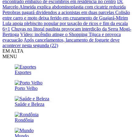
encontrado embaixo de escombros em residência no centro
Dr.
Marcelo Almeida explica abdominoplastia com cicatriz reduzida
Petrobras pagará dividendos a acionistas em duas parcelas
Colisão
entre carro e moto deixa ferido em cruzamento de Guajará-Mirim
Lula apoia plebiscito popular por taxação de ricos e fim da escala
6×1
Chuvas no litoral paulista provocam interdição da Serra Mogi-
Bertioga
Vídeo: incêndio atinge o Shopping Tijuca e provoca
evacuação
Após cancelamentos, lançamento de foguete deve
acontecer nesta segunda (22)
EM ALTA
MENU
Esportes
Porto Velho
Saúde e Beleza
Rondônia
Mundo