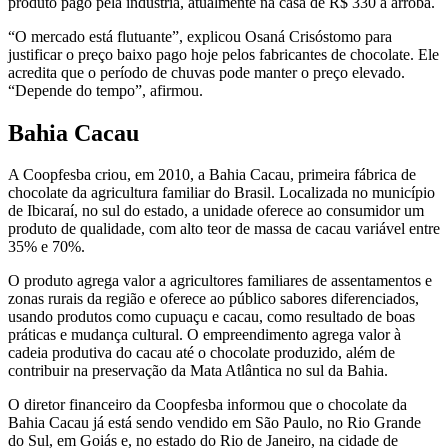
produto pago pela indústria, atualmente na casa de R$ 330 a arroba.
“O mercado está flutuante”, explicou Osaná Crisóstomo para
justificar o preço baixo pago hoje pelos fabricantes de chocolate. Ele
acredita que o período de chuvas pode manter o preço elevado.
“Depende do tempo”, afirmou.
Bahia Cacau
A Coopfesba criou, em 2010, a Bahia Cacau, primeira fábrica de
chocolate da agricultura familiar do Brasil. Localizada no município
de Ibicaraí, no sul do estado, a unidade oferece ao consumidor um
produto de qualidade, com alto teor de massa de cacau variável entre
35% e 70%.
O produto agrega valor a agricultores familiares de assentamentos e
zonas rurais da região e oferece ao público sabores diferenciados,
usando produtos como cupuaçu e cacau, como resultado de boas
práticas e mudança cultural. O empreendimento agrega valor à
cadeia produtiva do cacau até o chocolate produzido, além de
contribuir na preservação da Mata Atlântica no sul da Bahia.
O diretor financeiro da Coopfesba informou que o chocolate da
Bahia Cacau já está sendo vendido em São Paulo, no Rio Grande
do Sul, em Goiás e, no estado do Rio de Janeiro, na cidade de