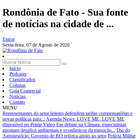
Rondônia de Fato - Sua fonte
de notícias na cidade de ...
Entrar
Sexta-feira,
07 de Agosto de 2026
Início
Podcasts
Classificados
Colunas
Guia Comercial
Notícias
Contato
MENU
Representantes do setor leiteiro defendem tarifas compensatórias e
novas políticas para...
Agenda News: LOVE ME, LOVE ME
disponível no Prime Video
Em debate na Câmara, especialistas
apontam desafios ambientais e econômicos da transição...
Dia do
Agronegócio: Governo de RO reforça apoio ao setor
Polícia Militar