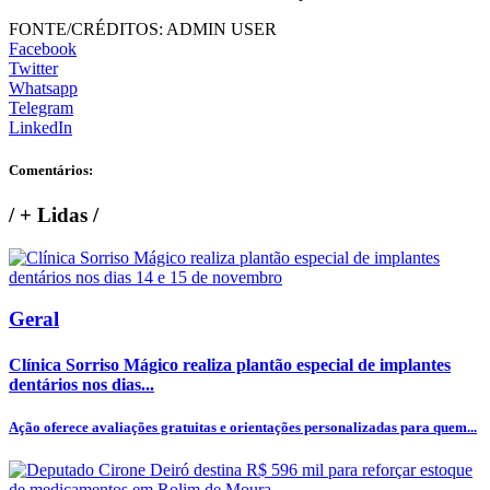
FONTE/CRÉDITOS:
ADMIN USER
Facebook
Twitter
Whatsapp
Telegram
LinkedIn
Comentários:
/
+ Lidas
/
Geral
Clínica Sorriso Mágico realiza plantão especial de implantes
dentários nos dias...
Ação oferece avaliações gratuitas e orientações personalizadas para quem...