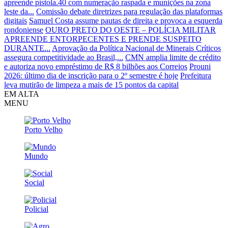
apreende pistola.40 com numeração raspada e munições na zona
leste da...
Comissão debate diretrizes para regulação das plataformas
digitais
Samuel Costa assume pautas de direita e provoca a esquerda
rondoniense
OURO PRETO DO OESTE – POLÍCIA MILITAR
APREENDE ENTORPECENTES E PRENDE SUSPEITO
DURANTE...
Aprovação da Política Nacional de Minerais Críticos
assegura competitividade ao Brasil,...
CMN amplia limite de crédito
e autoriza novo empréstimo de R$ 8 bilhões aos Correios
Prouni
2026: último dia de inscrição para o 2º semestre é hoje
Prefeitura
leva mutirão de limpeza a mais de 15 pontos da capital
EM ALTA
MENU
Porto Velho
Mundo
Social
Policial