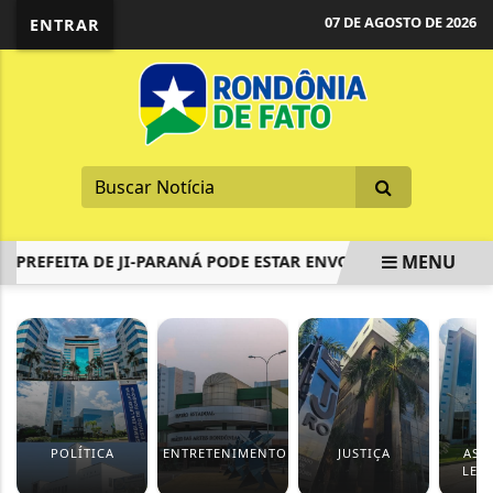
07 DE AGOSTO DE 2026
ENTRAR
MENU
REFEITA DE JI-PARANÁ PODE ESTAR ENVOLVIDO NO PREJUÍZO D
EM ALTA
POLÍTICA
ENTRETENIMENTO
JUSTIÇA
ASS
LEGI